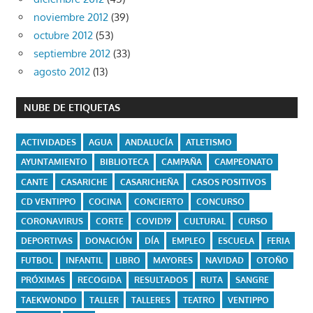
noviembre 2012
(39)
octubre 2012
(53)
septiembre 2012
(33)
agosto 2012
(13)
NUBE DE ETIQUETAS
ACTIVIDADES
AGUA
ANDALUCÍA
ATLETISMO
AYUNTAMIENTO
BIBLIOTECA
CAMPAÑA
CAMPEONATO
CANTE
CASARICHE
CASARICHEÑA
CASOS POSITIVOS
CD VENTIPPO
COCINA
CONCIERTO
CONCURSO
CORONAVIRUS
CORTE
COVID19
CULTURAL
CURSO
DEPORTIVAS
DONACIÓN
DÍA
EMPLEO
ESCUELA
FERIA
FUTBOL
INFANTIL
LIBRO
MAYORES
NAVIDAD
OTOÑO
PRÓXIMAS
RECOGIDA
RESULTADOS
RUTA
SANGRE
TAEKWONDO
TALLER
TALLERES
TEATRO
VENTIPPO