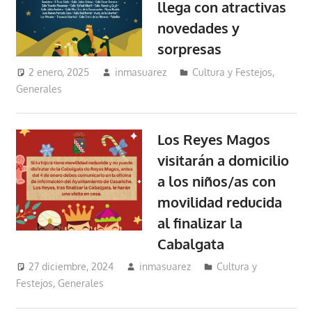
llega con atractivas
novedades y
sorpresas
2 enero, 2025
inmasuarez
Cultura y Festejos
,
Generales
Los Reyes Magos
visitarán a domicilio
a los niños/as con
movilidad reducida
al finalizar la
Cabalgata
27 diciembre, 2024
inmasuarez
Cultura y
Festejos
,
Generales