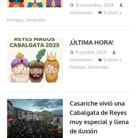
13 noviembre, 2024
inmasuarez
Cultura y
Festejos
,
Generales
¡ÚLTIMA HORA!
11 octubre, 2024
inmasuarez
Cultura y
Festejos
,
Generales
Casariche vivió una
Cabalgata de Reyes
muy especial y llena
de ilusión