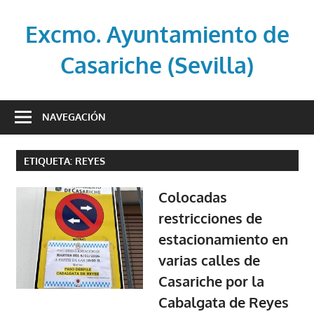
Saltar
al
Excmo. Ayuntamiento de
contenido
Casariche (Sevilla)
Web
oficial
NAVEGACIÓN
del
Ayuntamiento
ETIQUETA:
REYES
de
Casariche
Colocadas
(Sevilla)
restricciones de
estacionamiento en
varias calles de
Casariche por la
Cabalgata de Reyes