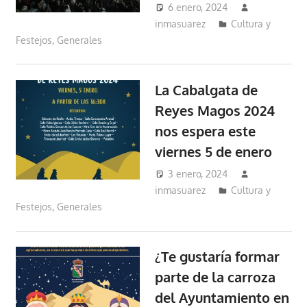
6 enero, 2024
inmasuarez
Cultura y
Festejos
,
Generales
La Cabalgata de
Reyes Magos 2024
nos espera este
viernes 5 de enero
3 enero, 2024
inmasuarez
Cultura y
Festejos
,
Generales
¿Te gustaría formar
parte de la carroza
del Ayuntamiento en