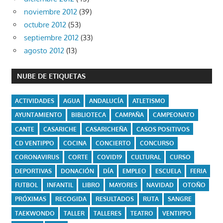
noviembre 2012
(39)
octubre 2012
(53)
septiembre 2012
(33)
agosto 2012
(13)
NUBE DE ETIQUETAS
ACTIVIDADES
AGUA
ANDALUCÍA
ATLETISMO
AYUNTAMIENTO
BIBLIOTECA
CAMPAÑA
CAMPEONATO
CANTE
CASARICHE
CASARICHEÑA
CASOS POSITIVOS
CD VENTIPPO
COCINA
CONCIERTO
CONCURSO
CORONAVIRUS
CORTE
COVID19
CULTURAL
CURSO
DEPORTIVAS
DONACIÓN
DÍA
EMPLEO
ESCUELA
FERIA
FUTBOL
INFANTIL
LIBRO
MAYORES
NAVIDAD
OTOÑO
PRÓXIMAS
RECOGIDA
RESULTADOS
RUTA
SANGRE
TAEKWONDO
TALLER
TALLERES
TEATRO
VENTIPPO