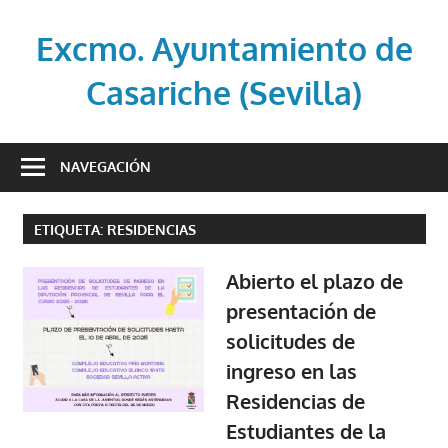
Saltar
al
Excmo. Ayuntamiento de
contenido
Casariche (Sevilla)
Web
oficial
NAVEGACIÓN
del
Ayuntamiento
ETIQUETA:
RESIDENCIAS
de
Casariche
Abierto el plazo de
(Sevilla)
presentación de
solicitudes de
ingreso en las
Residencias de
Estudiantes de la