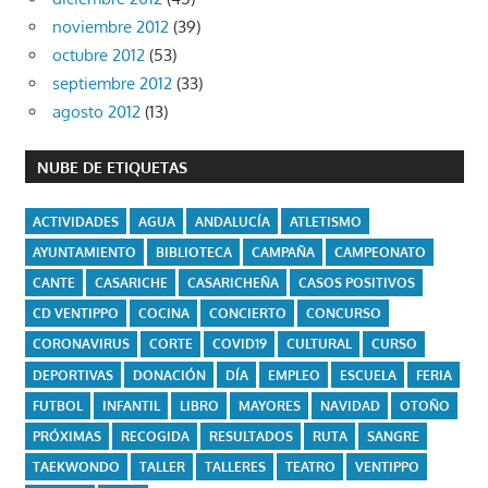
noviembre 2012
(39)
octubre 2012
(53)
septiembre 2012
(33)
agosto 2012
(13)
NUBE DE ETIQUETAS
ACTIVIDADES
AGUA
ANDALUCÍA
ATLETISMO
AYUNTAMIENTO
BIBLIOTECA
CAMPAÑA
CAMPEONATO
CANTE
CASARICHE
CASARICHEÑA
CASOS POSITIVOS
CD VENTIPPO
COCINA
CONCIERTO
CONCURSO
CORONAVIRUS
CORTE
COVID19
CULTURAL
CURSO
DEPORTIVAS
DONACIÓN
DÍA
EMPLEO
ESCUELA
FERIA
FUTBOL
INFANTIL
LIBRO
MAYORES
NAVIDAD
OTOÑO
PRÓXIMAS
RECOGIDA
RESULTADOS
RUTA
SANGRE
TAEKWONDO
TALLER
TALLERES
TEATRO
VENTIPPO