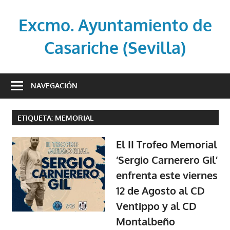
Saltar
al
Excmo. Ayuntamiento de
contenido
Casariche (Sevilla)
Web
oficial
NAVEGACIÓN
del
Ayuntamiento
ETIQUETA:
MEMORIAL
de
Casariche
El II Trofeo Memorial
(Sevilla)
‘Sergio Carnerero Gil’
enfrenta este viernes
12 de Agosto al CD
Ventippo y al CD
Montalbeño