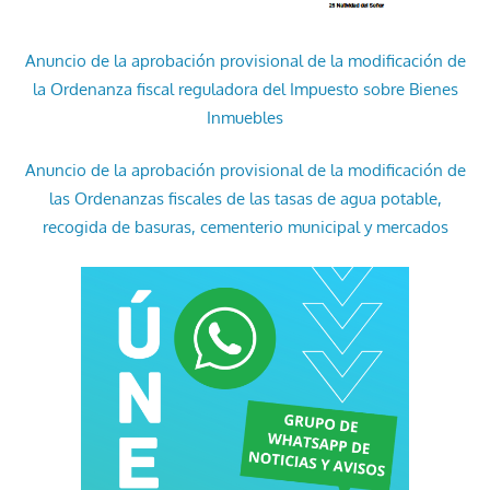
Anuncio de la aprobación provisional de la modificación de
la Ordenanza fiscal reguladora del Impuesto sobre Bienes
Inmuebles
Anuncio de la aprobación provisional de la modificación de
las Ordenanzas fiscales de las tasas de agua potable,
recogida de basuras, cementerio municipal y mercados