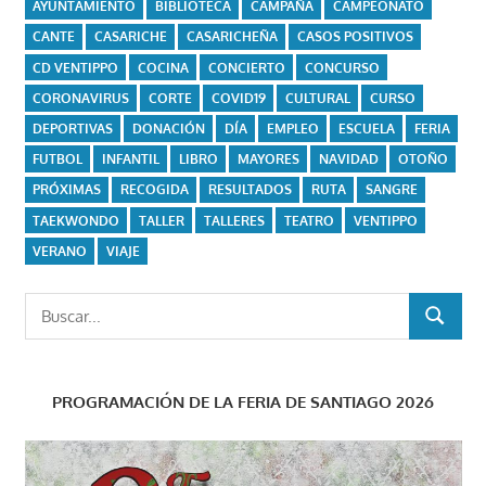
AYUNTAMIENTO
BIBLIOTECA
CAMPAÑA
CAMPEONATO
CANTE
CASARICHE
CASARICHEÑA
CASOS POSITIVOS
CD VENTIPPO
COCINA
CONCIERTO
CONCURSO
CORONAVIRUS
CORTE
COVID19
CULTURAL
CURSO
DEPORTIVAS
DONACIÓN
DÍA
EMPLEO
ESCUELA
FERIA
FUTBOL
INFANTIL
LIBRO
MAYORES
NAVIDAD
OTOÑO
PRÓXIMAS
RECOGIDA
RESULTADOS
RUTA
SANGRE
TAEKWONDO
TALLER
TALLERES
TEATRO
VENTIPPO
VERANO
VIAJE
Buscar:
BUSCAR
PROGRAMACIÓN DE LA FERIA DE SANTIAGO 2026