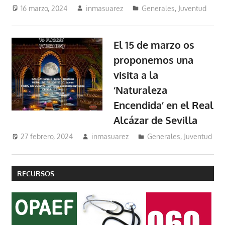
16 marzo, 2024
inmasuarez
Generales
,
Juventud
El 15 de marzo os
proponemos una
visita a la
‘Naturaleza
Encendida’ en el Real
Alcázar de Sevilla
27 febrero, 2024
inmasuarez
Generales
,
Juventud
RECURSOS