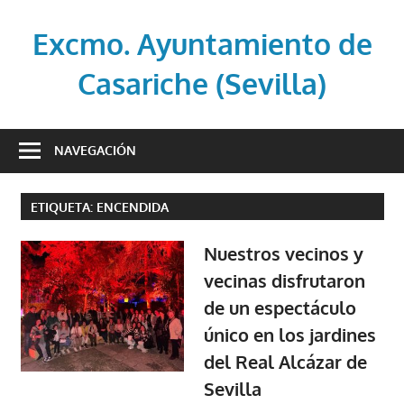
Saltar
al
Excmo. Ayuntamiento de
contenido
Casariche (Sevilla)
Web
oficial
NAVEGACIÓN
del
Ayuntamiento
ETIQUETA:
ENCENDIDA
de
Casariche
Nuestros vecinos y
(Sevilla)
vecinas disfrutaron
de un espectáculo
único en los jardines
del Real Alcázar de
Sevilla