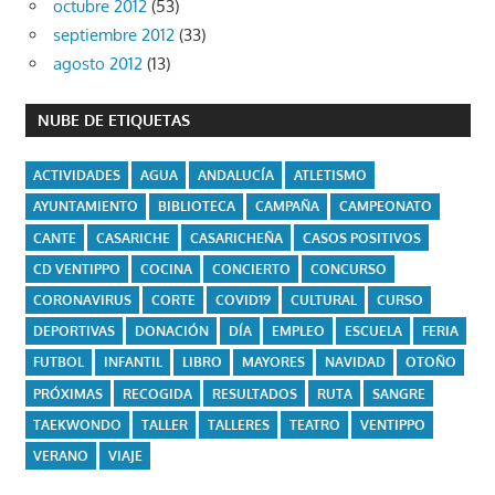
octubre 2012
(53)
septiembre 2012
(33)
agosto 2012
(13)
NUBE DE ETIQUETAS
ACTIVIDADES
AGUA
ANDALUCÍA
ATLETISMO
AYUNTAMIENTO
BIBLIOTECA
CAMPAÑA
CAMPEONATO
CANTE
CASARICHE
CASARICHEÑA
CASOS POSITIVOS
CD VENTIPPO
COCINA
CONCIERTO
CONCURSO
CORONAVIRUS
CORTE
COVID19
CULTURAL
CURSO
DEPORTIVAS
DONACIÓN
DÍA
EMPLEO
ESCUELA
FERIA
FUTBOL
INFANTIL
LIBRO
MAYORES
NAVIDAD
OTOÑO
PRÓXIMAS
RECOGIDA
RESULTADOS
RUTA
SANGRE
TAEKWONDO
TALLER
TALLERES
TEATRO
VENTIPPO
VERANO
VIAJE