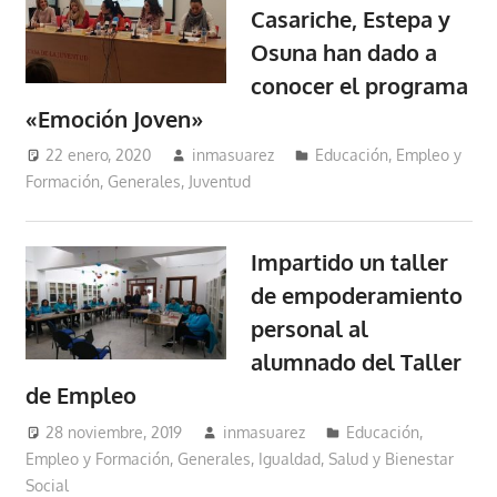
Casariche, Estepa y
Osuna han dado a
conocer el programa
«Emoción Joven»
22 enero, 2020
inmasuarez
Educación, Empleo y
Formación
,
Generales
,
Juventud
Impartido un taller
de empoderamiento
personal al
alumnado del Taller
de Empleo
28 noviembre, 2019
inmasuarez
Educación,
Empleo y Formación
,
Generales
,
Igualdad, Salud y Bienestar
Social