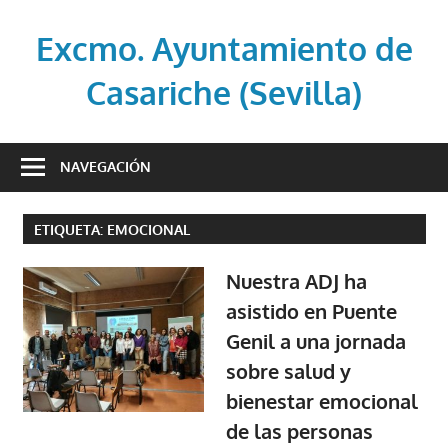
Saltar
al
Excmo. Ayuntamiento de
contenido
Casariche (Sevilla)
Web
oficial
NAVEGACIÓN
del
Ayuntamiento
ETIQUETA:
EMOCIONAL
de
Casariche
Nuestra ADJ ha
(Sevilla)
asistido en Puente
Genil a una jornada
sobre salud y
bienestar emocional
de las personas