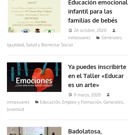
Educación emocional
infantil para las
familias de bebés
26 octubre, 2020
inmasuarez
Generales
,
Igualdad, Salud y Bienestar Social
Ya puedes inscribirte
en el Taller «Educar
es un arte»
9 marzo, 2020
inmasuarez
Educación, Empleo y Formación
,
Generales
,
Juventud
Badolatosa,