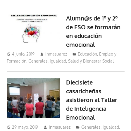
Alumn@s de 1º y 2º
de ESO se formarán
en educación
emocional
4 junio, 2019
inmasuarez
Educación, Empleo y
Formación
,
Generales
,
Igualdad, Salud y Bienestar Social
Diecisiete
casaricheñas
asistieron al Taller
de Inteligencia
Emocional
29 mayo, 2019
inmasuarez
Generales
,
Igualdad,