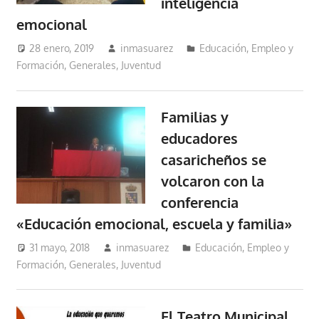
inteligencia
emocional
28 enero, 2019
inmasuarez
Educación, Empleo y
Formación
,
Generales
,
Juventud
Familias y
educadores
casaricheños se
volcaron con la
conferencia
«Educación emocional, escuela y familia»
31 mayo, 2018
inmasuarez
Educación, Empleo y
Formación
,
Generales
,
Juventud
El Teatro Municipal