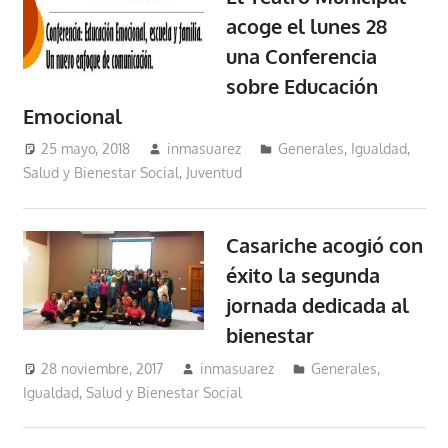
acoge el lunes 28
una Conferencia
sobre Educación
Emocional
25 mayo, 2018
inmasuarez
Generales
,
Igualdad,
Salud y Bienestar Social
,
Juventud
Casariche acogió con
éxito la segunda
jornada dedicada al
bienestar
28 noviembre, 2017
inmasuarez
Generales
,
Igualdad, Salud y Bienestar Social