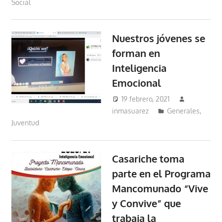
Social
Nuestros jóvenes se
forman en
Inteligencia
Emocional
19 febrero, 2021
inmasuarez
Generales
,
Juventud
Casariche toma
parte en el Programa
Mancomunado “Vive
y Convive” que
trabaja la