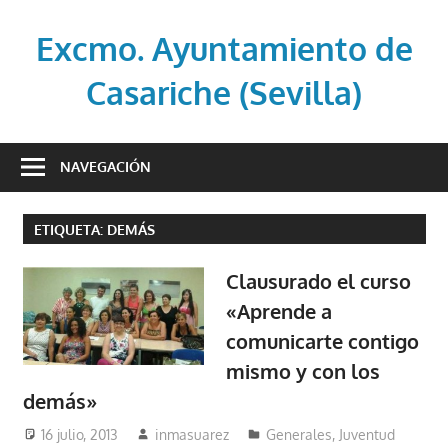
Saltar
al
Excmo. Ayuntamiento de
contenido
Casariche (Sevilla)
Web
oficial
NAVEGACIÓN
del
Ayuntamiento
ETIQUETA:
DEMÁS
de
Casariche
Clausurado el curso
(Sevilla)
«Aprende a
comunicarte contigo
mismo y con los
demás»
16 julio, 2013
inmasuarez
Generales
,
Juventud