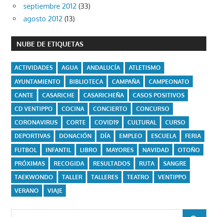
septiembre 2012
(33)
agosto 2012
(13)
NUBE DE ETIQUETAS
ACTIVIDADES
AGUA
ANDALUCÍA
ATLETISMO
AYUNTAMIENTO
BIBLIOTECA
CAMPAÑA
CAMPEONATO
CANTE
CASARICHE
CASARICHEÑA
CASOS POSITIVOS
CD VENTIPPO
COCINA
CONCIERTO
CONCURSO
CORONAVIRUS
CORTE
COVID19
CULTURAL
CURSO
DEPORTIVAS
DONACIÓN
DÍA
EMPLEO
ESCUELA
FERIA
FUTBOL
INFANTIL
LIBRO
MAYORES
NAVIDAD
OTOÑO
PRÓXIMAS
RECOGIDA
RESULTADOS
RUTA
SANGRE
TAEKWONDO
TALLER
TALLERES
TEATRO
VENTIPPO
VERANO
VIAJE
Buscar: