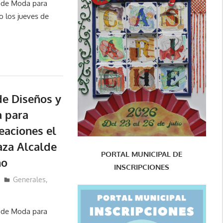
s de Moda para
o los jueves de
de Diseños y
 para
eaciones el
aza Alcalde
PORTAL MUNICIPAL DE
no
INSCRIPCIONES
Generales
,
s de Moda para