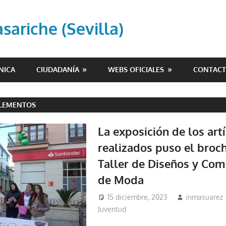
ariche (Sevilla)
NICA
CIUDADANÍA
WEBS OFICIALES
CONTAC
LEMENTOS
La exposición de los art
realizados puso el broch
Taller de Diseños y Co
de Moda
15 diciembre, 2023
inmasuarez
Juventud