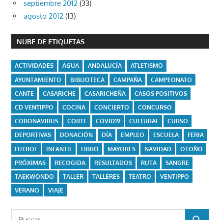
septiembre 2012
(33)
agosto 2012
(13)
NUBE DE ETIQUETAS
ACTIVIDADES
AGUA
ANDALUCÍA
ATLETISMO
AYUNTAMIENTO
BIBLIOTECA
CAMPAÑA
CAMPEONATO
CANTE
CASARICHE
CASARICHEÑA
CASOS POSITIVOS
CD VENTIPPO
COCINA
CONCIERTO
CONCURSO
CORONAVIRUS
CORTE
COVID19
CULTURAL
CURSO
DEPORTIVAS
DONACIÓN
DÍA
EMPLEO
ESCUELA
FERIA
FUTBOL
INFANTIL
LIBRO
MAYORES
NAVIDAD
OTOÑO
PRÓXIMAS
RECOGIDA
RESULTADOS
RUTA
SANGRE
TAEKWONDO
TALLER
TALLERES
TEATRO
VENTIPPO
VERANO
VIAJE
Buscar: