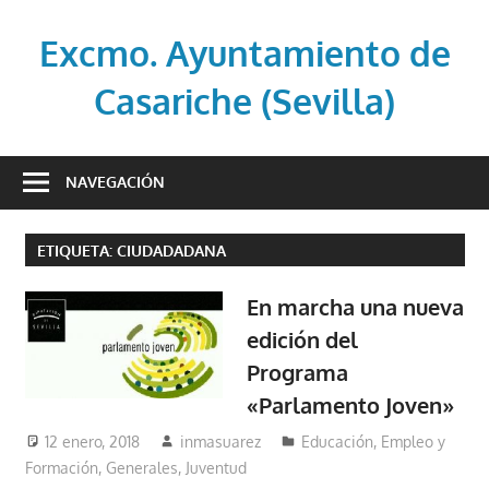
Saltar
al
Excmo. Ayuntamiento de
contenido
Casariche (Sevilla)
Web
oficial
NAVEGACIÓN
del
Ayuntamiento
ETIQUETA:
CIUDADADANA
de
Casariche
En marcha una nueva
(Sevilla)
edición del
Programa
«Parlamento Joven»
12 enero, 2018
inmasuarez
Educación, Empleo y
Formación
,
Generales
,
Juventud