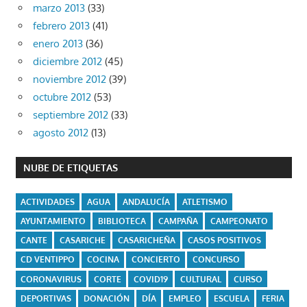
marzo 2013
(33)
febrero 2013
(41)
enero 2013
(36)
diciembre 2012
(45)
noviembre 2012
(39)
octubre 2012
(53)
septiembre 2012
(33)
agosto 2012
(13)
NUBE DE ETIQUETAS
ACTIVIDADES
AGUA
ANDALUCÍA
ATLETISMO
AYUNTAMIENTO
BIBLIOTECA
CAMPAÑA
CAMPEONATO
CANTE
CASARICHE
CASARICHEÑA
CASOS POSITIVOS
CD VENTIPPO
COCINA
CONCIERTO
CONCURSO
CORONAVIRUS
CORTE
COVID19
CULTURAL
CURSO
DEPORTIVAS
DONACIÓN
DÍA
EMPLEO
ESCUELA
FERIA