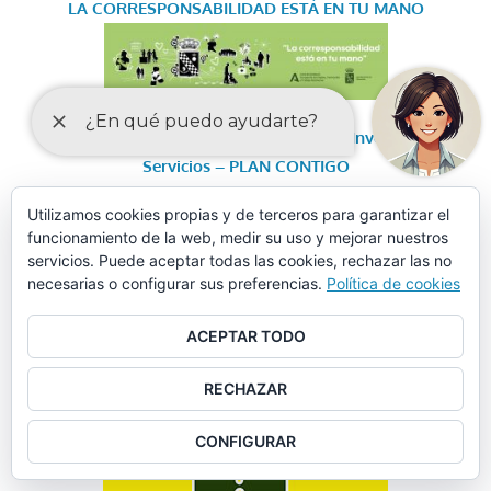
LA CORRESPONSABILIDAD
ESTÁ EN TU MANO
ANUNCIO: Programa de Cooperación de Inversiones y
Servicios – PLAN CONTIGO
Utilizamos cookies propias y de terceros para garantizar el
POLÍTICA DE CALIDAD: EDIFICIO DE FORMACIÓN-
funcionamiento de la web, medir su uso y mejorar nuestros
GUADALINFO
servicios. Puede aceptar todas las cookies, rechazar las no
necesarias o configurar sus preferencias.
Política de cookies
OBJETOS PERDIDOS
ACEPTAR TODO
RECHAZAR
CONFIGURAR