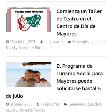
Comienza un Taller
de Teatro en el
Centro de Día de
Mayores
14 octubre, 2013
inmasuarez
Generales
,
Igualdad,
Salud y Bienestar Social
El Programa de
Turismo Social para
Mayores puede
solicitarse hastal 5
de Julio
20 junio, 2013
inmasuarez
Generales
,
Igualdad,
Salud y Bienestar Social