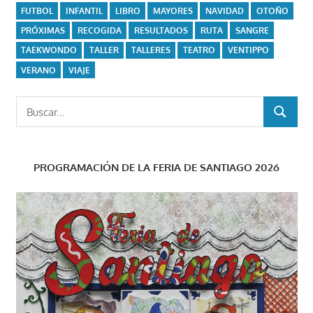
FUTBOL
INFANTIL
LIBRO
MAYORES
NAVIDAD
OTOÑO
PRÓXIMAS
RECOGIDA
RESULTADOS
RUTA
SANGRE
TAEKWONDO
TALLER
TALLERES
TEATRO
VENTIPPO
VERANO
VIAJE
Buscar:
BUSCAR
PROGRAMACIÓN DE LA FERIA DE SANTIAGO 2026