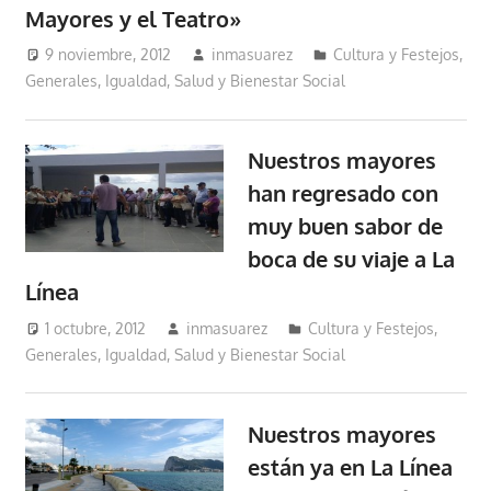
Mayores y el Teatro»
9 noviembre, 2012
inmasuarez
Cultura y Festejos
,
Generales
,
Igualdad, Salud y Bienestar Social
Nuestros mayores
han regresado con
muy buen sabor de
boca de su viaje a La
Línea
1 octubre, 2012
inmasuarez
Cultura y Festejos
,
Generales
,
Igualdad, Salud y Bienestar Social
Nuestros mayores
están ya en La Línea