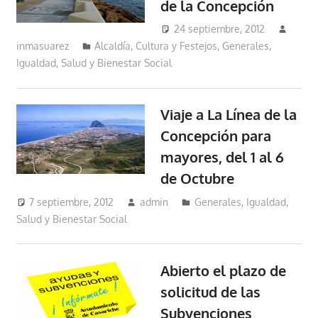
de la Concepción
24 septiembre, 2012
inmasuarez
Alcaldía
,
Cultura y Festejos
,
Generales
,
Igualdad, Salud y Bienestar Social
Viaje a La Línea de la
Concepción para
mayores, del 1 al 6
de Octubre
7 septiembre, 2012
admin
Generales
,
Igualdad,
Salud y Bienestar Social
Abierto el plazo de
solicitud de las
Subvenciones