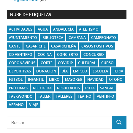
NUBE DE ETIQUETAS
ACTIVIDADES
AGUA
ANDALUCÍA
ATLETISMO
AYUNTAMIENTO
BIBLIOTECA
CAMPAÑA
CAMPEONATO
CANTE
CASARICHE
CASARICHEÑA
CASOS POSITIVOS
CD VENTIPPO
COCINA
CONCIERTO
CONCURSO
CORONAVIRUS
CORTE
COVID19
CULTURAL
CURSO
DEPORTIVAS
DONACIÓN
DÍA
EMPLEO
ESCUELA
FERIA
FUTBOL
INFANTIL
LIBRO
MAYORES
NAVIDAD
OTOÑO
PRÓXIMAS
RECOGIDA
RESULTADOS
RUTA
SANGRE
TAEKWONDO
TALLER
TALLERES
TEATRO
VENTIPPO
VERANO
VIAJE
Buscar:
BUSCAR