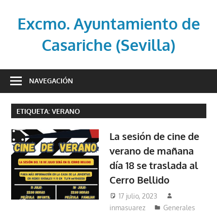
Saltar
al
Excmo. Ayuntamiento de
contenido
Casariche (Sevilla)
Web
oficial
NAVEGACIÓN
del
Ayuntamiento
ETIQUETA:
VERANO
de
Casariche
La sesión de cine de
(Sevilla)
verano de mañana
día 18 se traslada al
Cerro Bellido
17 julio, 2023
inmasuarez
Generales