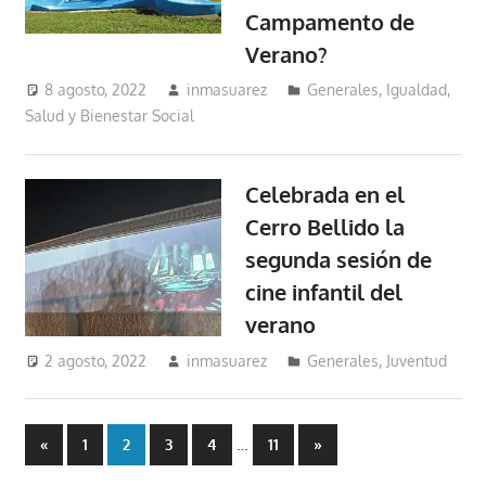
Campamento de
Verano?
8 agosto, 2022
inmasuarez
Generales
,
Igualdad,
Salud y Bienestar Social
Celebrada en el
Cerro Bellido la
segunda sesión de
cine infantil del
verano
2 agosto, 2022
inmasuarez
Generales
,
Juventud
Paginación
Entradas
…
Entradas
«
1
2
3
4
11
»
anteriores
siguientes
de