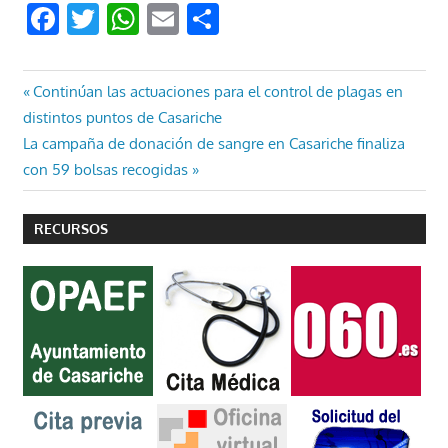
Facebook
Twitter
WhatsApp
Email
Compartir
Navegación
Entrada
Continúan las actuaciones para el control de plagas en
anterior:
distintos puntos de Casariche
de
Entrada
La campaña de donación de sangre en Casariche finaliza
entradas
siguiente:
con 59 bolsas recogidas
RECURSOS