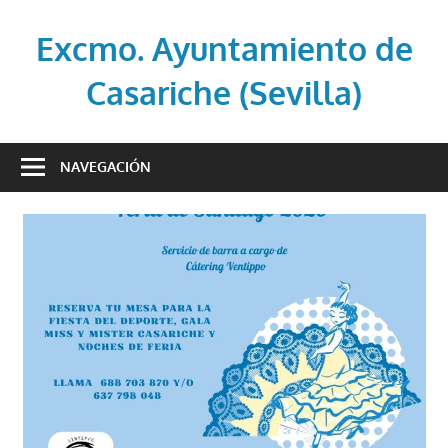
Saltar
al
Excmo. Ayuntamiento de
contenido
Casariche (Sevilla)
Web
oficial
NAVEGACIÓN
del
Ayuntamiento
de
Casariche
(Sevilla)