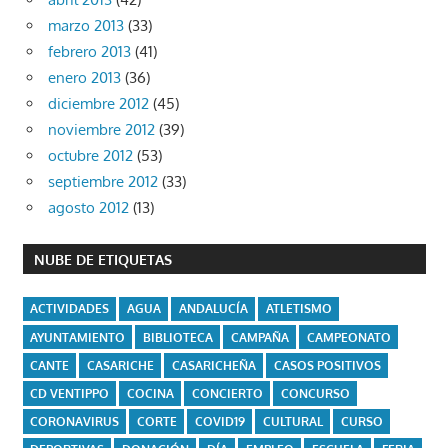
marzo 2013
(33)
febrero 2013
(41)
enero 2013
(36)
diciembre 2012
(45)
noviembre 2012
(39)
octubre 2012
(53)
septiembre 2012
(33)
agosto 2012
(13)
NUBE DE ETIQUETAS
ACTIVIDADES
AGUA
ANDALUCÍA
ATLETISMO
AYUNTAMIENTO
BIBLIOTECA
CAMPAÑA
CAMPEONATO
CANTE
CASARICHE
CASARICHEÑA
CASOS POSITIVOS
CD VENTIPPO
COCINA
CONCIERTO
CONCURSO
CORONAVIRUS
CORTE
COVID19
CULTURAL
CURSO