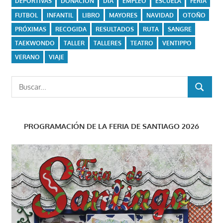
DEPORTIVAS
DONACIÓN
DÍA
EMPLEO
ESCUELA
FERIA
FUTBOL
INFANTIL
LIBRO
MAYORES
NAVIDAD
OTOÑO
PRÓXIMAS
RECOGIDA
RESULTADOS
RUTA
SANGRE
TAEKWONDO
TALLER
TALLERES
TEATRO
VENTIPPO
VERANO
VIAJE
Buscar:
BUSCAR
PROGRAMACIÓN DE LA FERIA DE SANTIAGO 2026