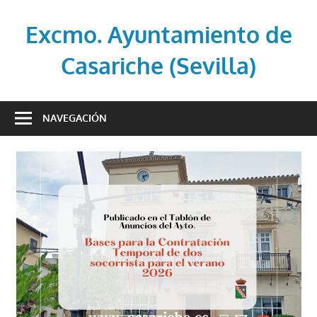
Saltar
al
Excmo. Ayuntamiento de
contenido
Casariche (Sevilla)
Web
oficial
NAVEGACIÓN
del
Ayuntamiento
de
Casariche
(Sevilla)