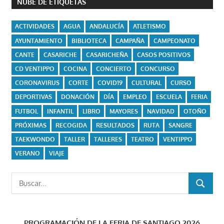
NUBE DE ETIQUETAS
ACTIVIDADES
AGUA
ANDALUCÍA
ATLETISMO
AYUNTAMIENTO
BIBLIOTECA
CAMPAÑA
CAMPEONATO
CANTE
CASARICHE
CASARICHEÑA
CASOS POSITIVOS
CD VENTIPPO
COCINA
CONCIERTO
CONCURSO
CORONAVIRUS
CORTE
COVID19
CULTURAL
CURSO
DEPORTIVAS
DONACIÓN
DÍA
EMPLEO
ESCUELA
FERIA
FUTBOL
INFANTIL
LIBRO
MAYORES
NAVIDAD
OTOÑO
PRÓXIMAS
RECOGIDA
RESULTADOS
RUTA
SANGRE
TAEKWONDO
TALLER
TALLERES
TEATRO
VENTIPPO
VERANO
VIAJE
Buscar:
BUSCAR
PROGRAMACIÓN DE LA FERIA DE SANTIAGO 2026