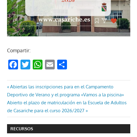
Compartir:
Facebook
Twitter
WhatsApp
Email
Compartir
Navegación
Entrada
Abiertas las inscripciones para en el Campamento
anterior:
Deportivo de Verano y el programa «Vamos a la piscina»
de
Entrada
Abierto el plazo de matriculación en la Escuela de Adultos
entradas
siguiente:
de Casariche para el curso 2026/2027
RECURSOS