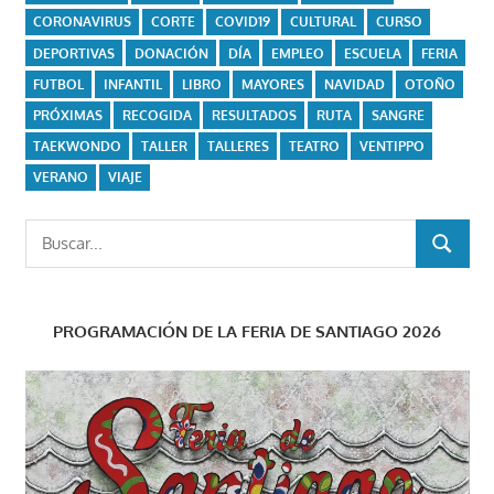
CORONAVIRUS
CORTE
COVID19
CULTURAL
CURSO
DEPORTIVAS
DONACIÓN
DÍA
EMPLEO
ESCUELA
FERIA
FUTBOL
INFANTIL
LIBRO
MAYORES
NAVIDAD
OTOÑO
PRÓXIMAS
RECOGIDA
RESULTADOS
RUTA
SANGRE
TAEKWONDO
TALLER
TALLERES
TEATRO
VENTIPPO
VERANO
VIAJE
Buscar:
BUSCAR
PROGRAMACIÓN DE LA FERIA DE SANTIAGO 2026