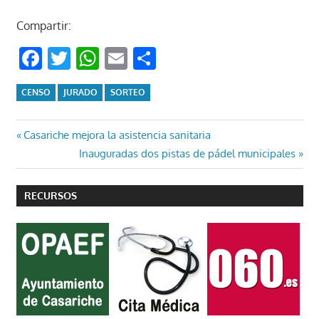
Compartir:
Facebook
Twitter
WhatsApp
Email
Compartir
CENSO
JURADO
SORTEO
Navegación
Entrada
Casariche mejora la asistencia sanitaria
anterior:
Entrada
Inauguradas dos pistas de pádel municipales
de
siguiente:
entradas
RECURSOS