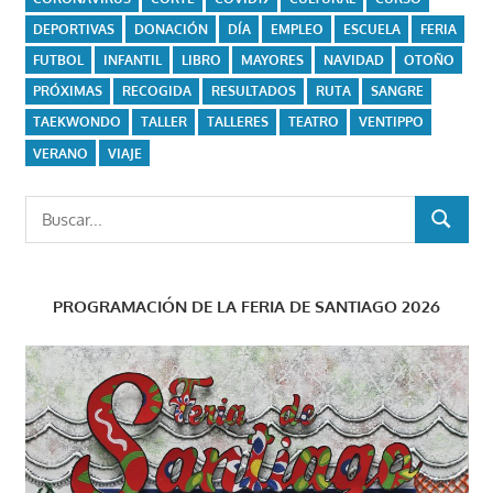
DEPORTIVAS
DONACIÓN
DÍA
EMPLEO
ESCUELA
FERIA
FUTBOL
INFANTIL
LIBRO
MAYORES
NAVIDAD
OTOÑO
PRÓXIMAS
RECOGIDA
RESULTADOS
RUTA
SANGRE
TAEKWONDO
TALLER
TALLERES
TEATRO
VENTIPPO
VERANO
VIAJE
Buscar:
BUSCAR
PROGRAMACIÓN DE LA FERIA DE SANTIAGO 2026