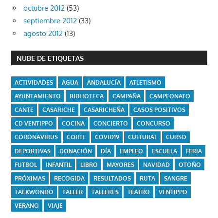
octubre 2012
(53)
septiembre 2012
(33)
agosto 2012
(13)
NUBE DE ETIQUETAS
ACTIVIDADES
AGUA
ANDALUCÍA
ATLETISMO
AYUNTAMIENTO
BIBLIOTECA
CAMPAÑA
CAMPEONATO
CANTE
CASARICHE
CASARICHEÑA
CASOS POSITIVOS
CD VENTIPPO
COCINA
CONCIERTO
CONCURSO
CORONAVIRUS
CORTE
COVID19
CULTURAL
CURSO
DEPORTIVAS
DONACIÓN
DÍA
EMPLEO
ESCUELA
FERIA
FUTBOL
INFANTIL
LIBRO
MAYORES
NAVIDAD
OTOÑO
PRÓXIMAS
RECOGIDA
RESULTADOS
RUTA
SANGRE
TAEKWONDO
TALLER
TALLERES
TEATRO
VENTIPPO
VERANO
VIAJE