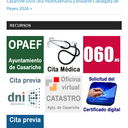
Entrada
Casariche vivió una multitudinaria y brillante Cabalgata de
entradas
siguiente:
Reyes 2026
RECURSOS