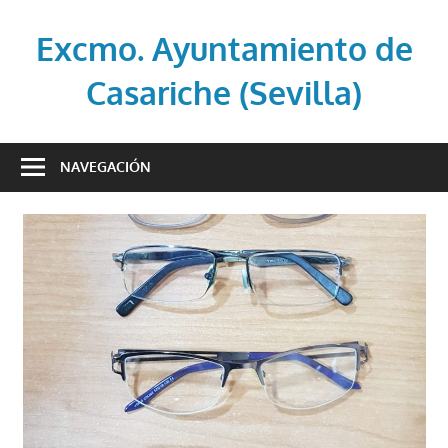
Saltar
al
Excmo. Ayuntamiento de
contenido
Casariche (Sevilla)
Web
oficial
NAVEGACIÓN
del
Ayuntamiento
de
Casariche
(Sevilla)