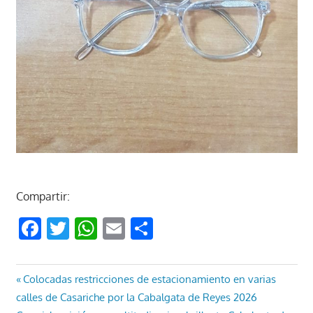
Compartir:
Facebook
Twitter
WhatsApp
Email
Compartir
Navegación
Entrada
Colocadas restricciones de estacionamiento en varias
anterior:
calles de Casariche por la Cabalgata de Reyes 2026
de