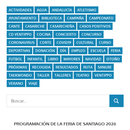
ACTIVIDADES
AGUA
ANDALUCÍA
ATLETISMO
AYUNTAMIENTO
BIBLIOTECA
CAMPAÑA
CAMPEONATO
CANTE
CASARICHE
CASARICHEÑA
CASOS POSITIVOS
CD VENTIPPO
COCINA
CONCIERTO
CONCURSO
CORONAVIRUS
CORTE
COVID19
CULTURAL
CURSO
DEPORTIVAS
DONACIÓN
DÍA
EMPLEO
ESCUELA
FERIA
FUTBOL
INFANTIL
LIBRO
MAYORES
NAVIDAD
OTOÑO
PRÓXIMAS
RECOGIDA
RESULTADOS
RUTA
SANGRE
TAEKWONDO
TALLER
TALLERES
TEATRO
VENTIPPO
VERANO
VIAJE
Buscar:
BUSCAR
PROGRAMACIÓN DE LA FERIA DE SANTIAGO 2026