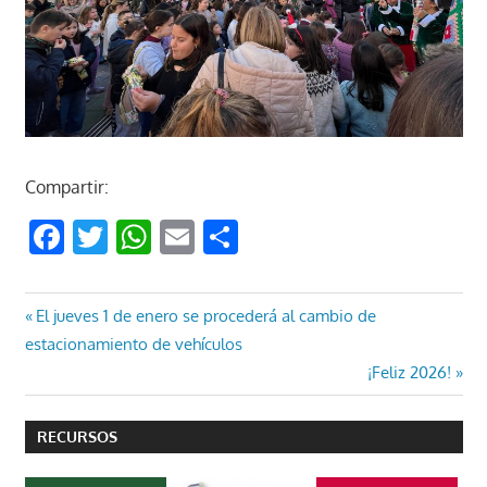
Compartir:
Facebook
Twitter
WhatsApp
Email
Compartir
Navegación
Entrada
El jueves 1 de enero se procederá al cambio de
anterior:
estacionamiento de vehículos
de
Entrada
¡Feliz 2026!
entradas
siguiente:
RECURSOS