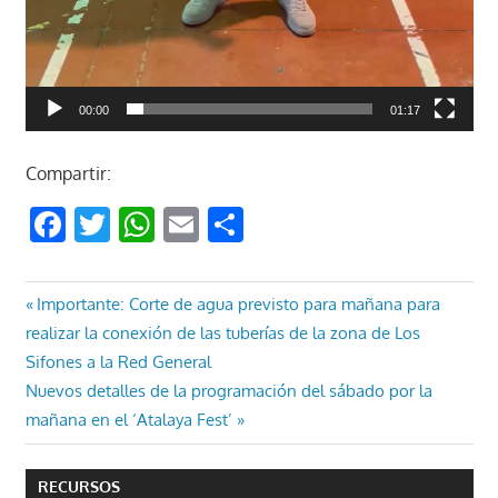
00:00
01:17
Compartir:
Facebook
Twitter
WhatsApp
Email
Compartir
Navegación
Entrada
Importante: Corte de agua previsto para mañana para
anterior:
realizar la conexión de las tuberías de la zona de Los
de
Sifones a la Red General
entradas
Entrada
Nuevos detalles de la programación del sábado por la
siguiente:
mañana en el ‘Atalaya Fest’
RECURSOS