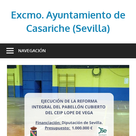
Saltar
al
Excmo. Ayuntamiento de
contenido
Casariche (Sevilla)
Web
oficial
NAVEGACIÓN
del
Ayuntamiento
de
Casariche
(Sevilla)