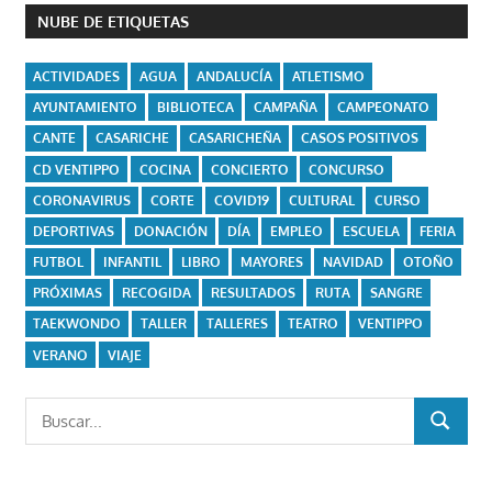
NUBE DE ETIQUETAS
ACTIVIDADES
AGUA
ANDALUCÍA
ATLETISMO
AYUNTAMIENTO
BIBLIOTECA
CAMPAÑA
CAMPEONATO
CANTE
CASARICHE
CASARICHEÑA
CASOS POSITIVOS
CD VENTIPPO
COCINA
CONCIERTO
CONCURSO
CORONAVIRUS
CORTE
COVID19
CULTURAL
CURSO
DEPORTIVAS
DONACIÓN
DÍA
EMPLEO
ESCUELA
FERIA
FUTBOL
INFANTIL
LIBRO
MAYORES
NAVIDAD
OTOÑO
PRÓXIMAS
RECOGIDA
RESULTADOS
RUTA
SANGRE
TAEKWONDO
TALLER
TALLERES
TEATRO
VENTIPPO
VERANO
VIAJE
Buscar:
BUSCAR