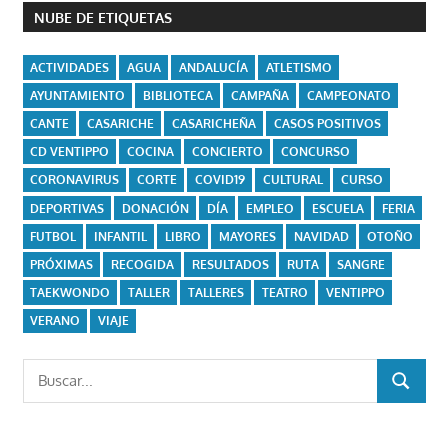
NUBE DE ETIQUETAS
ACTIVIDADES
AGUA
ANDALUCÍA
ATLETISMO
AYUNTAMIENTO
BIBLIOTECA
CAMPAÑA
CAMPEONATO
CANTE
CASARICHE
CASARICHEÑA
CASOS POSITIVOS
CD VENTIPPO
COCINA
CONCIERTO
CONCURSO
CORONAVIRUS
CORTE
COVID19
CULTURAL
CURSO
DEPORTIVAS
DONACIÓN
DÍA
EMPLEO
ESCUELA
FERIA
FUTBOL
INFANTIL
LIBRO
MAYORES
NAVIDAD
OTOÑO
PRÓXIMAS
RECOGIDA
RESULTADOS
RUTA
SANGRE
TAEKWONDO
TALLER
TALLERES
TEATRO
VENTIPPO
VERANO
VIAJE
Buscar:
BUSCAR