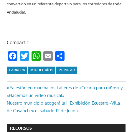
convertido en un referente deportivo para los corredores de toda
Andalucía!.
Compartir:
Facebook
Twitter
WhatsApp
Email
Compartir
CARRERA
MIGUEL RÍOS
POPULAR
Navegación
Entrada
Ya están en marcha los Talleres de «Cocina para niños» y
anterior:
«Hacemos un video musical»
de
Entrada
Nuestro municipio acogerá la II Exhibición Ecuestre «Villa
entradas
siguiente:
de Casariche» el sábado 12 de Julio
RECURSOS