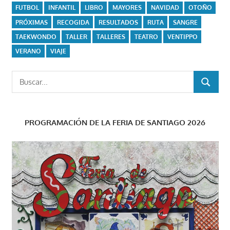
FUTBOL
INFANTIL
LIBRO
MAYORES
NAVIDAD
OTOÑO
PRÓXIMAS
RECOGIDA
RESULTADOS
RUTA
SANGRE
TAEKWONDO
TALLER
TALLERES
TEATRO
VENTIPPO
VERANO
VIAJE
Buscar:
BUSCAR
PROGRAMACIÓN DE LA FERIA DE SANTIAGO 2026