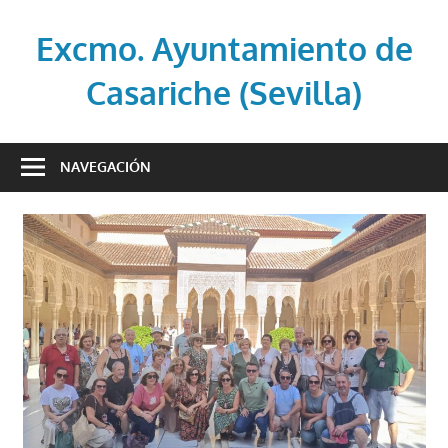
Saltar
al
Excmo. Ayuntamiento de
contenido
Casariche (Sevilla)
Web
oficial
NAVEGACIÓN
del
Ayuntamiento
de
Casariche
(Sevilla)