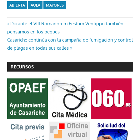
ABIERTA
AULA
MAYORES
Navegación
Entrada
Durante el VIII Romanorum Festum Ventippo también
anterior:
pensamos en los peques
de
Entrada
Casariche continúa con la campaña de fumigación y control
entradas
siguiente:
de plagas en todas sus calles
RECURSOS