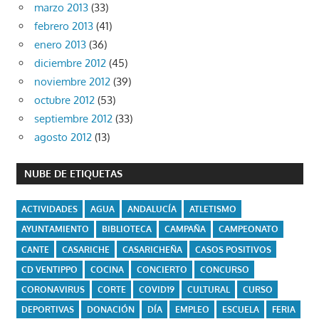
marzo 2013
(33)
febrero 2013
(41)
enero 2013
(36)
diciembre 2012
(45)
noviembre 2012
(39)
octubre 2012
(53)
septiembre 2012
(33)
agosto 2012
(13)
NUBE DE ETIQUETAS
ACTIVIDADES
AGUA
ANDALUCÍA
ATLETISMO
AYUNTAMIENTO
BIBLIOTECA
CAMPAÑA
CAMPEONATO
CANTE
CASARICHE
CASARICHEÑA
CASOS POSITIVOS
CD VENTIPPO
COCINA
CONCIERTO
CONCURSO
CORONAVIRUS
CORTE
COVID19
CULTURAL
CURSO
DEPORTIVAS
DONACIÓN
DÍA
EMPLEO
ESCUELA
FERIA