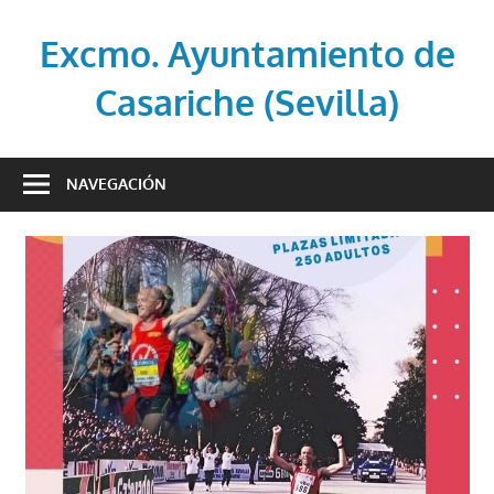
Saltar
al
Excmo. Ayuntamiento de
contenido
Casariche (Sevilla)
Web
oficial
NAVEGACIÓN
del
Ayuntamiento
de
Casariche
(Sevilla)