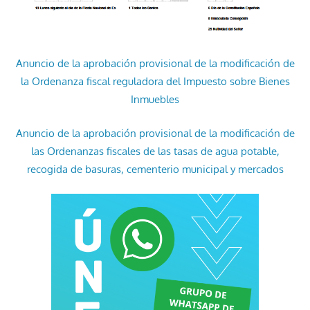
Anuncio de la aprobación provisional de la modificación de
la Ordenanza fiscal reguladora del Impuesto sobre Bienes
Inmuebles
Anuncio de la aprobación provisional de la modificación de
las Ordenanzas fiscales de las tasas de agua potable,
recogida de basuras, cementerio municipal y mercados