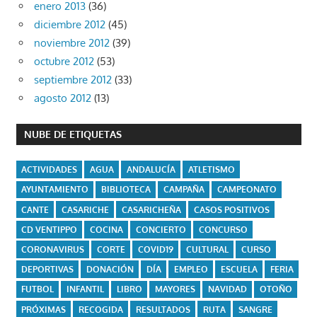
enero 2013
(36)
diciembre 2012
(45)
noviembre 2012
(39)
octubre 2012
(53)
septiembre 2012
(33)
agosto 2012
(13)
NUBE DE ETIQUETAS
ACTIVIDADES
AGUA
ANDALUCÍA
ATLETISMO
AYUNTAMIENTO
BIBLIOTECA
CAMPAÑA
CAMPEONATO
CANTE
CASARICHE
CASARICHEÑA
CASOS POSITIVOS
CD VENTIPPO
COCINA
CONCIERTO
CONCURSO
CORONAVIRUS
CORTE
COVID19
CULTURAL
CURSO
DEPORTIVAS
DONACIÓN
DÍA
EMPLEO
ESCUELA
FERIA
FUTBOL
INFANTIL
LIBRO
MAYORES
NAVIDAD
OTOÑO
PRÓXIMAS
RECOGIDA
RESULTADOS
RUTA
SANGRE