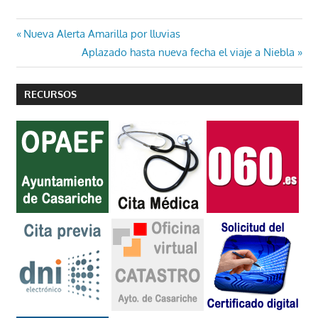
Navegación
Entrada
Nueva Alerta Amarilla por lluvias
anterior:
Entrada
Aplazado hasta nueva fecha el viaje a Niebla
de
siguiente:
entradas
RECURSOS