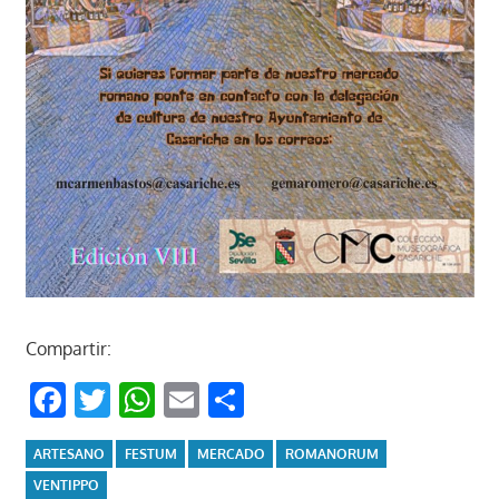
Compartir:
Facebook
Twitter
WhatsApp
Email
Compartir
ARTESANO
FESTUM
MERCADO
ROMANORUM
VENTIPPO