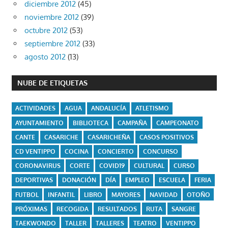
diciembre 2012
(45)
noviembre 2012
(39)
octubre 2012
(53)
septiembre 2012
(33)
agosto 2012
(13)
NUBE DE ETIQUETAS
ACTIVIDADES
AGUA
ANDALUCÍA
ATLETISMO
AYUNTAMIENTO
BIBLIOTECA
CAMPAÑA
CAMPEONATO
CANTE
CASARICHE
CASARICHEÑA
CASOS POSITIVOS
CD VENTIPPO
COCINA
CONCIERTO
CONCURSO
CORONAVIRUS
CORTE
COVID19
CULTURAL
CURSO
DEPORTIVAS
DONACIÓN
DÍA
EMPLEO
ESCUELA
FERIA
FUTBOL
INFANTIL
LIBRO
MAYORES
NAVIDAD
OTOÑO
PRÓXIMAS
RECOGIDA
RESULTADOS
RUTA
SANGRE
TAEKWONDO
TALLER
TALLERES
TEATRO
VENTIPPO