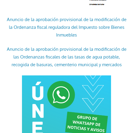
Anuncio de la aprobación provisional de la modificación de
la Ordenanza fiscal reguladora del Impuesto sobre Bienes
Inmuebles
Anuncio de la aprobación provisional de la modificación de
las Ordenanzas fiscales de las tasas de agua potable,
recogida de basuras, cementerio municipal y mercados