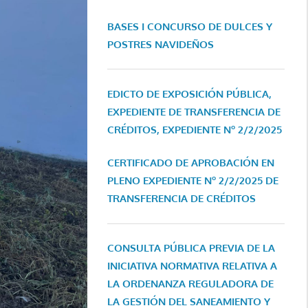
BASES I CONCURSO DE DULCES Y
POSTRES NAVIDEÑOS
EDICTO DE EXPOSICIÓN PÚBLICA,
EXPEDIENTE DE TRANSFERENCIA DE
CRÉDITOS, EXPEDIENTE Nº 2/2/2025
CERTIFICADO DE APROBACIÓN EN
PLENO EXPEDIENTE Nº 2/2/2025 DE
TRANSFERENCIA DE CRÉDITOS
CONSULTA PÚBLICA PREVIA DE LA
INICIATIVA NORMATIVA RELATIVA A
LA ORDENANZA REGULADORA DE
LA GESTIÓN DEL SANEAMIENTO Y