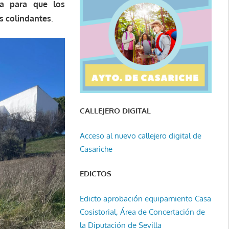
ca para que los
s colindantes
.
CALLEJERO DIGITAL
Acceso al nuevo callejero digital de
Casariche
EDICTOS
Edicto aprobación equipamiento Casa
Cosistorial, Área de Concertación de
la Diputación de Sevilla