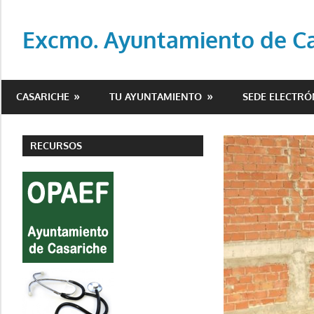
Saltar
al
Excmo. Ayuntamiento de Cas
contenido
Web
oficial
CASARICHE
TU AYUNTAMIENTO
SEDE ELECTRÓ
del
Ayuntamiento
de
RECURSOS
Casariche
(Sevilla)