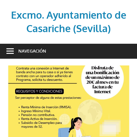
Saltar
al
Excmo. Ayuntamiento de
contenido
Casariche (Sevilla)
Web
oficial
NAVEGACIÓN
del
Ayuntamiento
de
Casariche
(Sevilla)