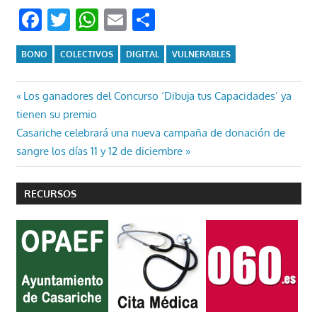
Facebook
Twitter
WhatsApp
Email
Compartir
BONO
COLECTIVOS
DIGITAL
VULNERABLES
Navegación
Entrada
Los ganadores del Concurso ‘Dibuja tus Capacidades’ ya
anterior:
tienen su premio
de
Entrada
Casariche celebrará una nueva campaña de donación de
entradas
siguiente:
sangre los días 11 y 12 de diciembre
RECURSOS