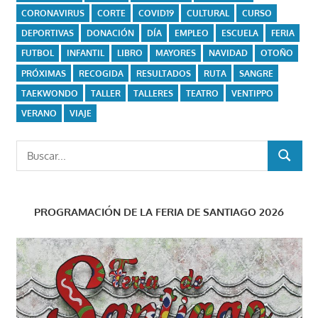
CORONAVIRUS
CORTE
COVID19
CULTURAL
CURSO
DEPORTIVAS
DONACIÓN
DÍA
EMPLEO
ESCUELA
FERIA
FUTBOL
INFANTIL
LIBRO
MAYORES
NAVIDAD
OTOÑO
PRÓXIMAS
RECOGIDA
RESULTADOS
RUTA
SANGRE
TAEKWONDO
TALLER
TALLERES
TEATRO
VENTIPPO
VERANO
VIAJE
Buscar:
BUSCAR
PROGRAMACIÓN DE LA FERIA DE SANTIAGO 2026