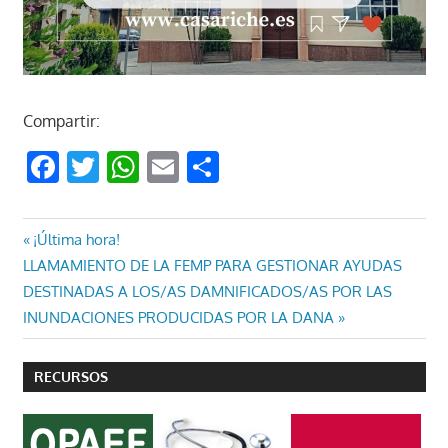
Compartir:
Facebook
Twitter
WhatsApp
Email
Compartir
Navegación
Entrada
¡Última hora!
Entrada
anterior:
LLAMAMIENTO DE LA FEMP PARA GESTIONAR AYUDAS
de
siguiente:
DESTINADAS A LOS/AS DAMNIFICADOS/AS POR LAS
entradas
INUNDACIONES PRODUCIDAS POR LA DANA
RECURSOS