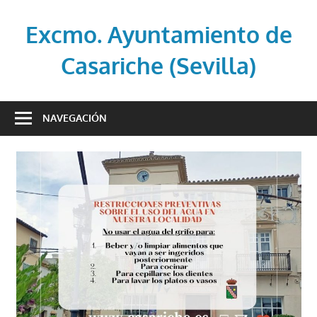
Saltar
al
Excmo. Ayuntamiento de
contenido
Casariche (Sevilla)
Web
oficial
NAVEGACIÓN
del
Ayuntamiento
de
Casariche
(Sevilla)