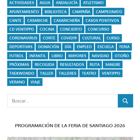
ACTIVIDADES
AGUA
ANDALUCÍA
ATLETISMO
AYUNTAMIENTO
BIBLIOTECA
CAMPAÑA
CAMPEONATO
CANTE
CASARICHE
CASARICHEÑA
CASOS POSITIVOS
CD VENTIPPO
COCINA
CONCIERTO
CONCURSO
CORONAVIRUS
CORTE
COVID19
CULTURAL
CURSO
DEPORTIVAS
DONACIÓN
DÍA
EMPLEO
ESCUELA
FERIA
FUTBOL
INFANTIL
LIBRO
MAYORES
NAVIDAD
OTOÑO
PRÓXIMAS
RECOGIDA
RESULTADOS
RUTA
SANGRE
TAEKWONDO
TALLER
TALLERES
TEATRO
VENTIPPO
VERANO
VIAJE
Buscar:
BUSCAR
PROGRAMACIÓN DE LA FERIA DE SANTIAGO 2026