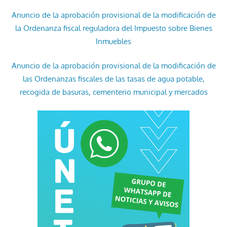
Anuncio de la aprobación provisional de la modificación de
la Ordenanza fiscal reguladora del Impuesto sobre Bienes
Inmuebles
Anuncio de la aprobación provisional de la modificación de
las Ordenanzas fiscales de las tasas de agua potable,
recogida de basuras, cementerio municipal y mercados