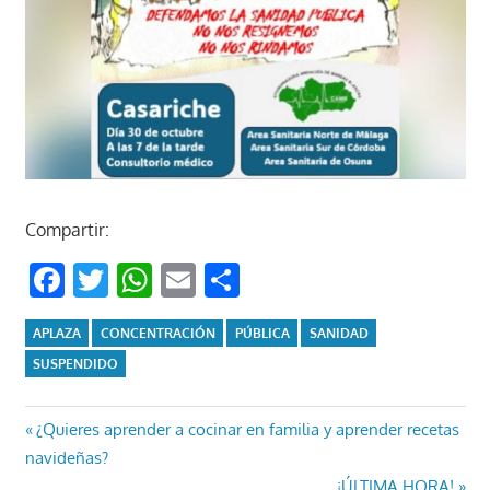
Compartir:
Facebook
Twitter
WhatsApp
Email
Compartir
APLAZA
CONCENTRACIÓN
PÚBLICA
SANIDAD
SUSPENDIDO
Navegación
Entrada
¿Quieres aprender a cocinar en familia y aprender recetas
anterior:
navideñas?
de
Entrada
¡ÚLTIMA HORA!