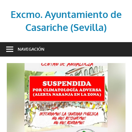
Saltar
al
Excmo. Ayuntamiento de
contenido
Casariche (Sevilla)
Web
oficial
NAVEGACIÓN
del
Ayuntamiento
de
Casariche
(Sevilla)