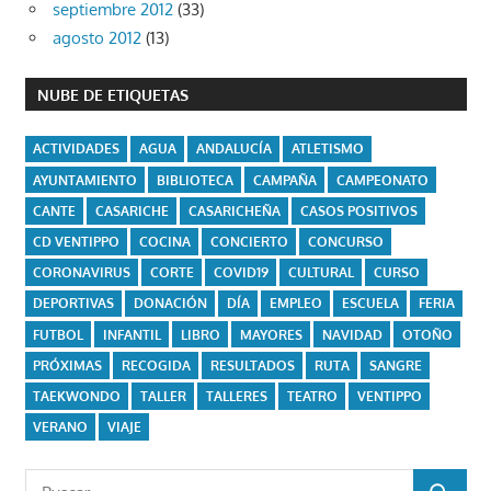
septiembre 2012
(33)
agosto 2012
(13)
NUBE DE ETIQUETAS
ACTIVIDADES
AGUA
ANDALUCÍA
ATLETISMO
AYUNTAMIENTO
BIBLIOTECA
CAMPAÑA
CAMPEONATO
CANTE
CASARICHE
CASARICHEÑA
CASOS POSITIVOS
CD VENTIPPO
COCINA
CONCIERTO
CONCURSO
CORONAVIRUS
CORTE
COVID19
CULTURAL
CURSO
DEPORTIVAS
DONACIÓN
DÍA
EMPLEO
ESCUELA
FERIA
FUTBOL
INFANTIL
LIBRO
MAYORES
NAVIDAD
OTOÑO
PRÓXIMAS
RECOGIDA
RESULTADOS
RUTA
SANGRE
TAEKWONDO
TALLER
TALLERES
TEATRO
VENTIPPO
VERANO
VIAJE
Buscar: