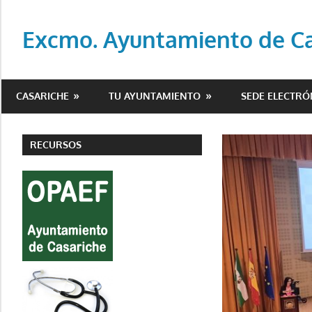
Saltar
al
Excmo. Ayuntamiento de Cas
contenido
Web
oficial
CASARICHE
TU AYUNTAMIENTO
SEDE ELECTRÓ
del
Ayuntamiento
de
RECURSOS
Casariche
(Sevilla)