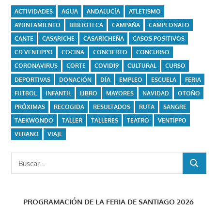
ACTIVIDADES
AGUA
ANDALUCÍA
ATLETISMO
AYUNTAMIENTO
BIBLIOTECA
CAMPAÑA
CAMPEONATO
CANTE
CASARICHE
CASARICHEÑA
CASOS POSITIVOS
CD VENTIPPO
COCINA
CONCIERTO
CONCURSO
CORONAVIRUS
CORTE
COVID19
CULTURAL
CURSO
DEPORTIVAS
DONACIÓN
DÍA
EMPLEO
ESCUELA
FERIA
FUTBOL
INFANTIL
LIBRO
MAYORES
NAVIDAD
OTOÑO
PRÓXIMAS
RECOGIDA
RESULTADOS
RUTA
SANGRE
TAEKWONDO
TALLER
TALLERES
TEATRO
VENTIPPO
VERANO
VIAJE
Buscar:
BUSCAR
PROGRAMACIÓN DE LA FERIA DE SANTIAGO 2026