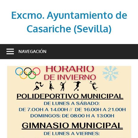
Saltar
al
Excmo. Ayuntamiento de
contenido
Casariche (Sevilla)
Web
oficial
NAVEGACIÓN
del
Ayuntamiento
de
Casariche
(Sevilla)