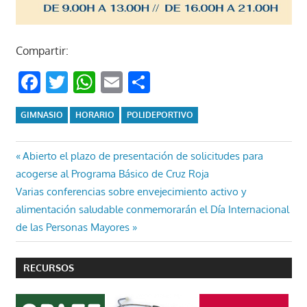
Compartir:
Facebook
Twitter
WhatsApp
Email
Compartir
GIMNASIO
HORARIO
POLIDEPORTIVO
Navegación
Entrada
Abierto el plazo de presentación de solicitudes para
anterior:
acogerse al Programa Básico de Cruz Roja
de
Entrada
Varias conferencias sobre envejecimiento activo y
entradas
siguiente:
alimentación saludable conmemorarán el Día Internacional
de las Personas Mayores
RECURSOS