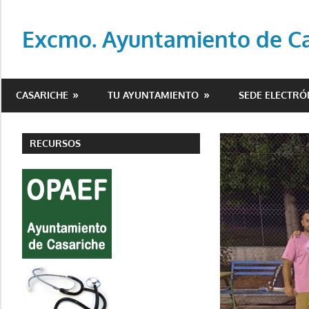
Saltar
al
Excmo. Ayuntamiento de Cas
contenido
Web
oficial
CASARICHE
TU AYUNTAMIENTO
SEDE ELECTRÓ
del
Ayuntamiento
de
RECURSOS
Casariche
(Sevilla)