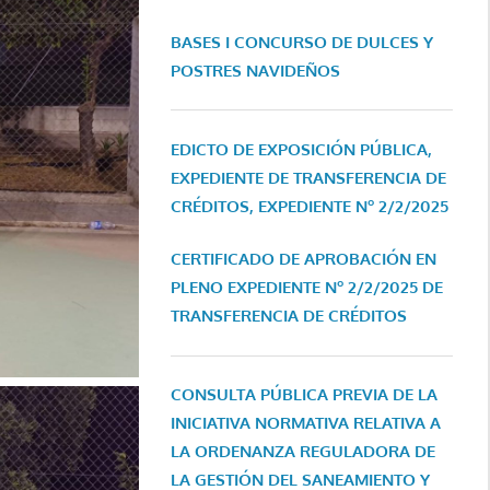
BASES I CONCURSO DE DULCES Y
POSTRES NAVIDEÑOS
EDICTO DE EXPOSICIÓN PÚBLICA,
EXPEDIENTE DE TRANSFERENCIA DE
CRÉDITOS, EXPEDIENTE Nº 2/2/2025
CERTIFICADO DE APROBACIÓN EN
PLENO EXPEDIENTE Nº 2/2/2025 DE
TRANSFERENCIA DE CRÉDITOS
CONSULTA PÚBLICA PREVIA DE LA
INICIATIVA NORMATIVA RELATIVA A
LA ORDENANZA REGULADORA DE
LA GESTIÓN DEL SANEAMIENTO Y