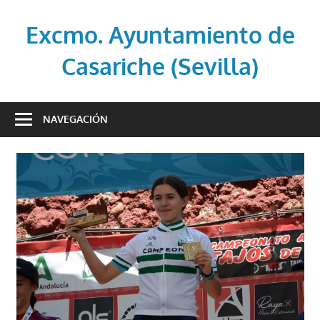
Saltar
al
Excmo. Ayuntamiento de
contenido
Casariche (Sevilla)
Web
oficial
NAVEGACIÓN
del
Ayuntamiento
de
Casariche
(Sevilla)