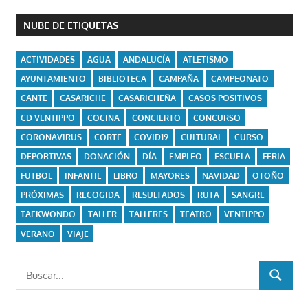
NUBE DE ETIQUETAS
ACTIVIDADES
AGUA
ANDALUCÍA
ATLETISMO
AYUNTAMIENTO
BIBLIOTECA
CAMPAÑA
CAMPEONATO
CANTE
CASARICHE
CASARICHEÑA
CASOS POSITIVOS
CD VENTIPPO
COCINA
CONCIERTO
CONCURSO
CORONAVIRUS
CORTE
COVID19
CULTURAL
CURSO
DEPORTIVAS
DONACIÓN
DÍA
EMPLEO
ESCUELA
FERIA
FUTBOL
INFANTIL
LIBRO
MAYORES
NAVIDAD
OTOÑO
PRÓXIMAS
RECOGIDA
RESULTADOS
RUTA
SANGRE
TAEKWONDO
TALLER
TALLERES
TEATRO
VENTIPPO
VERANO
VIAJE
Buscar:
BUSCAR