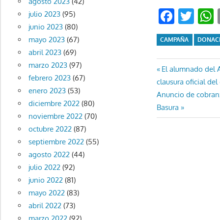
agosto 2023
(42)
Faceb
Twi
julio 2023
(95)
junio 2023
(80)
mayo 2023
(67)
CAMPAÑA
DONAC
abril 2023
(69)
marzo 2023
(97)
Navegaci
Entrada
El alumnado del A
febrero 2023
(67)
anterior:
clausura oficial de
de
enero 2023
(53)
Entrada
Anuncio de cobranz
diciembre 2022
(80)
entradas
siguiente:
Basura
noviembre 2022
(70)
octubre 2022
(87)
septiembre 2022
(55)
agosto 2022
(44)
julio 2022
(92)
junio 2022
(81)
mayo 2022
(83)
abril 2022
(73)
marzo 2022
(92)