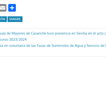
ook
tter
WhatsApp
Email
Compartir
IÓN
SANGRE
ón
ula de Mayores de Casariche tuvo presencia en Sevilla en el acto 
l curso 2023/2024
a en voluntaria de las Tasas de Suministro de Agua y Servicio de