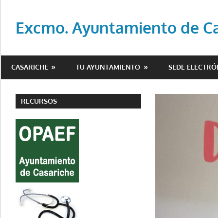
Saltar
al
Excmo. Ayuntamiento de Cas
contenido
Web
oficial
CASARICHE
TU AYUNTAMIENTO
SEDE ELECTRÓ
del
Ayuntamiento
de
RECURSOS
Casariche
(Sevilla)