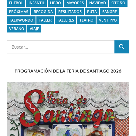
FUTBOL
INFANTIL
LIBRO
MAYORES
NAVIDAD
OTOÑO
PRÓXIMAS
RECOGIDA
RESULTADOS
RUTA
SANGRE
TAEKWONDO
TALLER
TALLERES
TEATRO
VENTIPPO
VERANO
VIAJE
Buscar:
BUSCAR
PROGRAMACIÓN DE LA FERIA DE SANTIAGO 2026