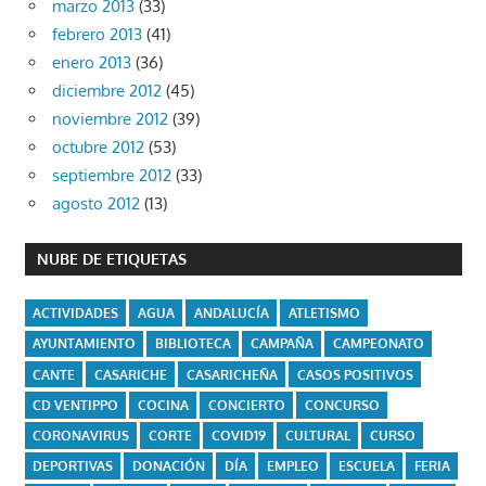
marzo 2013
(33)
febrero 2013
(41)
enero 2013
(36)
diciembre 2012
(45)
noviembre 2012
(39)
octubre 2012
(53)
septiembre 2012
(33)
agosto 2012
(13)
NUBE DE ETIQUETAS
ACTIVIDADES
AGUA
ANDALUCÍA
ATLETISMO
AYUNTAMIENTO
BIBLIOTECA
CAMPAÑA
CAMPEONATO
CANTE
CASARICHE
CASARICHEÑA
CASOS POSITIVOS
CD VENTIPPO
COCINA
CONCIERTO
CONCURSO
CORONAVIRUS
CORTE
COVID19
CULTURAL
CURSO
DEPORTIVAS
DONACIÓN
DÍA
EMPLEO
ESCUELA
FERIA