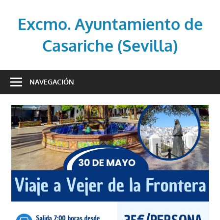
Saltar
al
Excmo. Ayuntamiento de
contenido
Casariche (Sevilla)
Web
oficial
NAVEGACIÓN
del
Ayuntamiento
de
Casariche
(Sevilla)