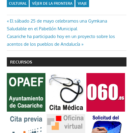
CULTURAL
VÉJER DE LA FRONTERA
VIAJE
Navegación
Entrada
El sábado 25 de mayo celebramos una Gymkana
anterior:
Saludable en el Pabellón Municipal
de
Entrada
Casariche ha participado hoy en un proyecto sobre los
entradas
siguiente:
acentos de los pueblos de Andalucía
RECURSOS