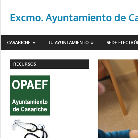
Saltar
al
Excmo. Ayuntamiento de Cas
contenido
Web
oficial
CASARICHE
TU AYUNTAMIENTO
SEDE ELECTRÓ
del
Ayuntamiento
de
RECURSOS
Casariche
(Sevilla)