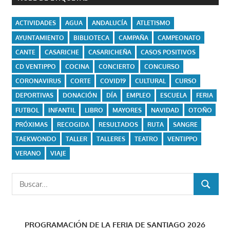
ACTIVIDADES
AGUA
ANDALUCÍA
ATLETISMO
AYUNTAMIENTO
BIBLIOTECA
CAMPAÑA
CAMPEONATO
CANTE
CASARICHE
CASARICHEÑA
CASOS POSITIVOS
CD VENTIPPO
COCINA
CONCIERTO
CONCURSO
CORONAVIRUS
CORTE
COVID19
CULTURAL
CURSO
DEPORTIVAS
DONACIÓN
DÍA
EMPLEO
ESCUELA
FERIA
FUTBOL
INFANTIL
LIBRO
MAYORES
NAVIDAD
OTOÑO
PRÓXIMAS
RECOGIDA
RESULTADOS
RUTA
SANGRE
TAEKWONDO
TALLER
TALLERES
TEATRO
VENTIPPO
VERANO
VIAJE
Buscar:
BUSCAR
PROGRAMACIÓN DE LA FERIA DE SANTIAGO 2026