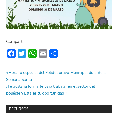
Compartir:
Facebook
Twitter
WhatsApp
Email
Compartir
Navegación
Entrada
Horario especial del Polideportivo Municipal durante la
anterior:
Semana Santa
de
Entrada
¿Te gustaría formarte para trabajar en el sector del
entradas
siguiente:
poliéster? Esta es tu oportunidad
RECURSOS