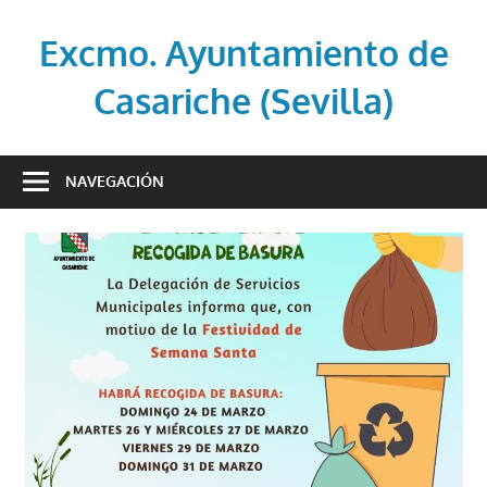
Saltar
al
Excmo. Ayuntamiento de
contenido
Casariche (Sevilla)
Web
oficial
NAVEGACIÓN
del
Ayuntamiento
de
Casariche
(Sevilla)