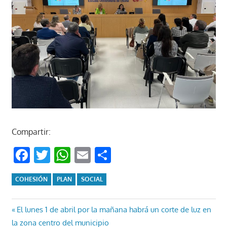
Compartir:
Facebook
Twitter
WhatsApp
Email
Compartir
COHESIÓN
PLAN
SOCIAL
Navegación
Entrada
El lunes 1 de abril por la mañana habrá un corte de luz en
anterior:
la zona centro del municipio