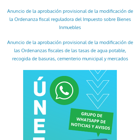
Anuncio de la aprobación provisional de la modificación de
la Ordenanza fiscal reguladora del Impuesto sobre Bienes
Inmuebles
Anuncio de la aprobación provisional de la modificación de
las Ordenanzas fiscales de las tasas de agua potable,
recogida de basuras, cementerio municipal y mercados