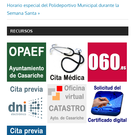
de
Entrada
Horario especial del Polideportivo Municipal durante la
entradas
siguiente:
Semana Santa
RECURSOS