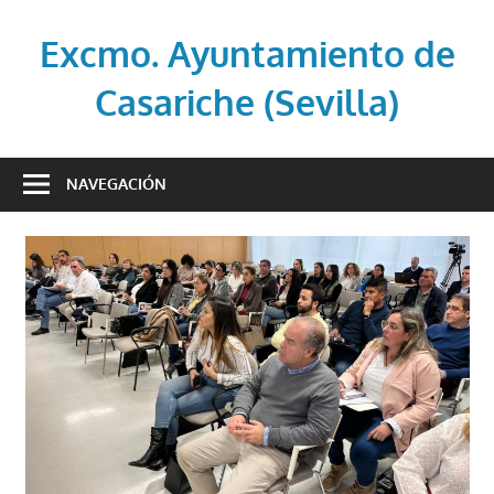
Saltar
al
Excmo. Ayuntamiento de
contenido
Casariche (Sevilla)
Web
oficial
NAVEGACIÓN
del
Ayuntamiento
de
Casariche
(Sevilla)