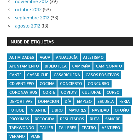
noviembre 2012
(39)
octubre 2012
(53)
septiembre 2012
(33)
agosto 2012
(13)
NUBE DE ETIQUETAS
ACTIVIDADES
AGUA
ANDALUCÍA
ATLETISMO
AYUNTAMIENTO
BIBLIOTECA
CAMPAÑA
CAMPEONATO
CANTE
CASARICHE
CASARICHEÑA
CASOS POSITIVOS
CD VENTIPPO
COCINA
CONCIERTO
CONCURSO
CORONAVIRUS
CORTE
COVID19
CULTURAL
CURSO
DEPORTIVAS
DONACIÓN
DÍA
EMPLEO
ESCUELA
FERIA
FUTBOL
INFANTIL
LIBRO
MAYORES
NAVIDAD
OTOÑO
PRÓXIMAS
RECOGIDA
RESULTADOS
RUTA
SANGRE
TAEKWONDO
TALLER
TALLERES
TEATRO
VENTIPPO
VERANO
VIAJE