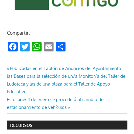
Compartir:
Facebook
Twitter
WhatsApp
Email
Compartir
Navegación
Entrada
Publicadas en el Tablón de Anuncios del Ayuntamiento
anterior:
las Bases para la selección de un/a Monitor/a del Taller de
de
Ludoteca y las de una plaza para el Taller de Apoyo
entradas
Educativo
Entrada
Este lunes 1 de enero se procederá al cambio de
siguiente:
estacionamiento de vehículos
RECURSOS