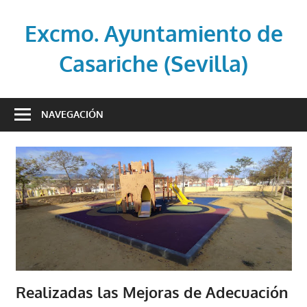
Saltar
al
Excmo. Ayuntamiento de
contenido
Casariche (Sevilla)
Web
oficial
NAVEGACIÓN
del
Ayuntamiento
de
Casariche
(Sevilla)
Realizadas las Mejoras de Adecuación