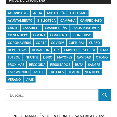
NUBE DE ETIQUETAS
ACTIVIDADES
AGUA
ANDALUCÍA
ATLETISMO
AYUNTAMIENTO
BIBLIOTECA
CAMPAÑA
CAMPEONATO
CANTE
CASARICHE
CASARICHEÑA
CASOS POSITIVOS
CD VENTIPPO
COCINA
CONCIERTO
CONCURSO
CORONAVIRUS
CORTE
COVID19
CULTURAL
CURSO
DEPORTIVAS
DONACIÓN
DÍA
EMPLEO
ESCUELA
FERIA
FUTBOL
INFANTIL
LIBRO
MAYORES
NAVIDAD
OTOÑO
PRÓXIMAS
RECOGIDA
RESULTADOS
RUTA
SANGRE
TAEKWONDO
TALLER
TALLERES
TEATRO
VENTIPPO
VERANO
VIAJE
Buscar:
BUSCAR
PROGRAMACIÓN DE LA FERIA DE SANTIAGO 2026