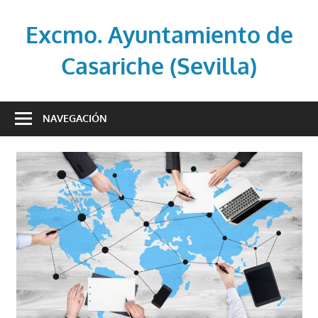
Saltar
al
Excmo. Ayuntamiento de
contenido
Casariche (Sevilla)
Web
oficial
NAVEGACIÓN
del
Ayuntamiento
de
Casariche
(Sevilla)