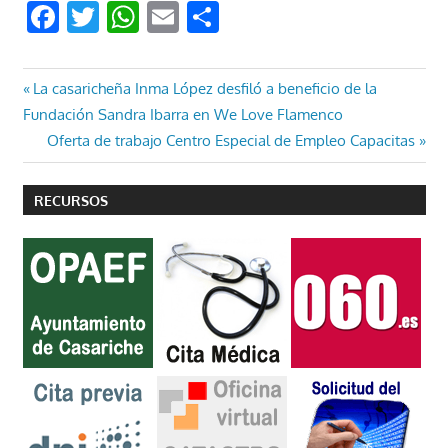
Facebook
Twitter
WhatsApp
Email
Compartir
Navegación
Entrada
La casaricheña Inma López desfiló a beneficio de la
anterior:
Fundación Sandra Ibarra en We Love Flamenco
de
Entrada
Oferta de trabajo Centro Especial de Empleo Capacitas
entradas
siguiente:
RECURSOS