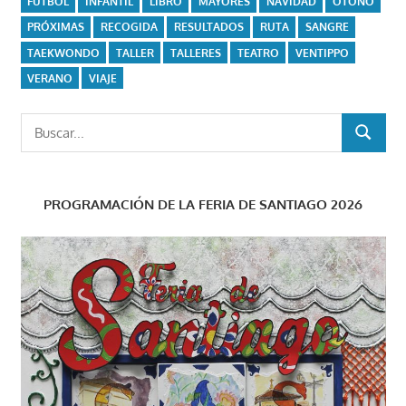
FUTBOL
INFANTIL
LIBRO
MAYORES
NAVIDAD
OTOÑO
PRÓXIMAS
RECOGIDA
RESULTADOS
RUTA
SANGRE
TAEKWONDO
TALLER
TALLERES
TEATRO
VENTIPPO
VERANO
VIAJE
Buscar:
BUSCAR
PROGRAMACIÓN DE LA FERIA DE SANTIAGO 2026