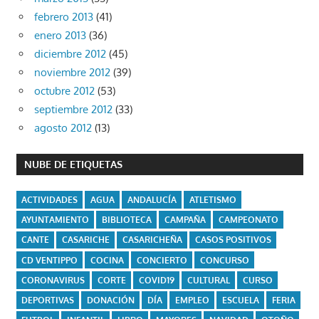
febrero 2013
(41)
enero 2013
(36)
diciembre 2012
(45)
noviembre 2012
(39)
octubre 2012
(53)
septiembre 2012
(33)
agosto 2012
(13)
NUBE DE ETIQUETAS
ACTIVIDADES
AGUA
ANDALUCÍA
ATLETISMO
AYUNTAMIENTO
BIBLIOTECA
CAMPAÑA
CAMPEONATO
CANTE
CASARICHE
CASARICHEÑA
CASOS POSITIVOS
CD VENTIPPO
COCINA
CONCIERTO
CONCURSO
CORONAVIRUS
CORTE
COVID19
CULTURAL
CURSO
DEPORTIVAS
DONACIÓN
DÍA
EMPLEO
ESCUELA
FERIA