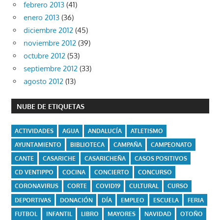
febrero 2013
(41)
enero 2013
(36)
diciembre 2012
(45)
noviembre 2012
(39)
octubre 2012
(53)
septiembre 2012
(33)
agosto 2012
(13)
NUBE DE ETIQUETAS
ACTIVIDADES
AGUA
ANDALUCÍA
ATLETISMO
AYUNTAMIENTO
BIBLIOTECA
CAMPAÑA
CAMPEONATO
CANTE
CASARICHE
CASARICHEÑA
CASOS POSITIVOS
CD VENTIPPO
COCINA
CONCIERTO
CONCURSO
CORONAVIRUS
CORTE
COVID19
CULTURAL
CURSO
DEPORTIVAS
DONACIÓN
DÍA
EMPLEO
ESCUELA
FERIA
FUTBOL
INFANTIL
LIBRO
MAYORES
NAVIDAD
OTOÑO