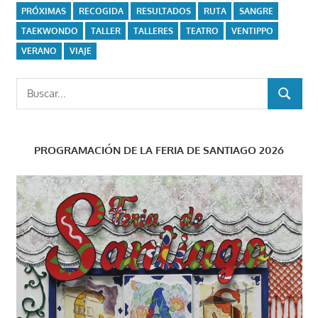
PRÓXIMAS
RECOGIDA
RESULTADOS
RUTA
SANGRE
TAEKWONDO
TALLER
TALLERES
TEATRO
VENTIPPO
VERANO
VIAJE
Buscar:
BUSCAR
PROGRAMACIÓN DE LA FERIA DE SANTIAGO 2026