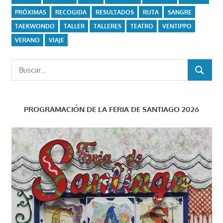
PRÓXIMAS
RECOGIDA
RESULTADOS
RUTA
SANGRE
TAEKWONDO
TALLER
TALLERES
TEATRO
VENTIPPO
VERANO
VIAJE
Buscar:
BUSCAR
PROGRAMACIÓN DE LA FERIA DE SANTIAGO 2026