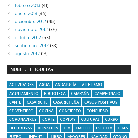
febrero 2013
(41)
enero 2013
(36)
diciembre 2012
(45)
noviembre 2012
(39)
octubre 2012
(53)
septiembre 2012
(33)
agosto 2012
(13)
NUBE DE ETIQUETAS
ACTIVIDADES
AGUA
ANDALUCÍA
ATLETISMO
AYUNTAMIENTO
BIBLIOTECA
CAMPAÑA
CAMPEONATO
CANTE
CASARICHE
CASARICHEÑA
CASOS POSITIVOS
CD VENTIPPO
COCINA
CONCIERTO
CONCURSO
CORONAVIRUS
CORTE
COVID19
CULTURAL
CURSO
DEPORTIVAS
DONACIÓN
DÍA
EMPLEO
ESCUELA
FERIA
FUTBOL
INFANTIL
LIBRO
MAYORES
NAVIDAD
OTOÑO