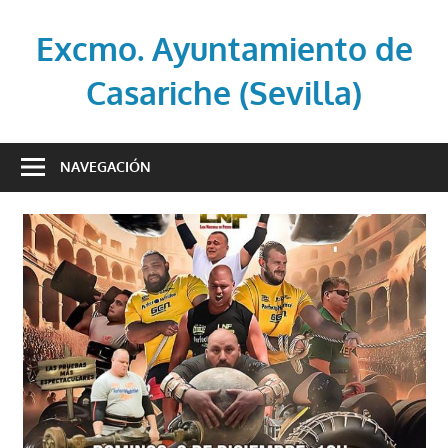
Saltar
al
Excmo. Ayuntamiento de
contenido
Casariche (Sevilla)
Web
oficial
NAVEGACIÓN
del
Ayuntamiento
de
Casariche
(Sevilla)