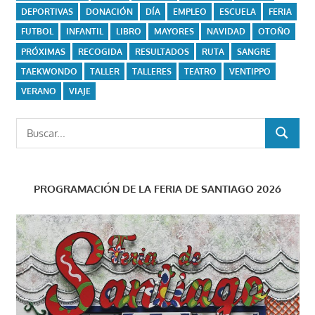
DEPORTIVAS
DONACIÓN
DÍA
EMPLEO
ESCUELA
FERIA
FUTBOL
INFANTIL
LIBRO
MAYORES
NAVIDAD
OTOÑO
PRÓXIMAS
RECOGIDA
RESULTADOS
RUTA
SANGRE
TAEKWONDO
TALLER
TALLERES
TEATRO
VENTIPPO
VERANO
VIAJE
Buscar:
BUSCAR
PROGRAMACIÓN DE LA FERIA DE SANTIAGO 2026