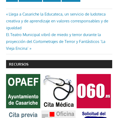
Navegación
Entrada
Llega a Casariche la Educateca, un servicio de ludoteca
anterior:
creativa y de aprendizaje en valores corresponsables y de
de
igualdad
entradas
Entrada
El Teatro Municipal vibró de miedo y terror durante la
siguiente:
proyección del Cortometrajes de Terror y Fantásticos ‘La
Vieja Encina’
RECURSOS