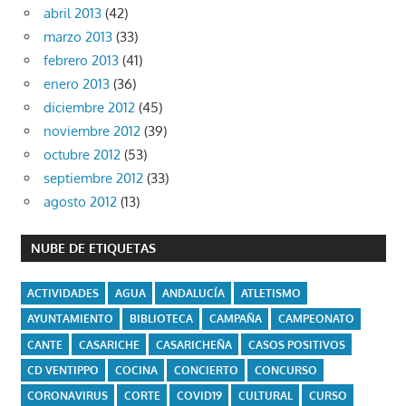
abril 2013
(42)
marzo 2013
(33)
febrero 2013
(41)
enero 2013
(36)
diciembre 2012
(45)
noviembre 2012
(39)
octubre 2012
(53)
septiembre 2012
(33)
agosto 2012
(13)
NUBE DE ETIQUETAS
ACTIVIDADES
AGUA
ANDALUCÍA
ATLETISMO
AYUNTAMIENTO
BIBLIOTECA
CAMPAÑA
CAMPEONATO
CANTE
CASARICHE
CASARICHEÑA
CASOS POSITIVOS
CD VENTIPPO
COCINA
CONCIERTO
CONCURSO
CORONAVIRUS
CORTE
COVID19
CULTURAL
CURSO