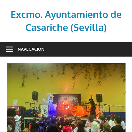
Saltar
al
Excmo. Ayuntamiento de
contenido
Casariche (Sevilla)
Web
oficial
NAVEGACIÓN
del
Ayuntamiento
de
Casariche
(Sevilla)