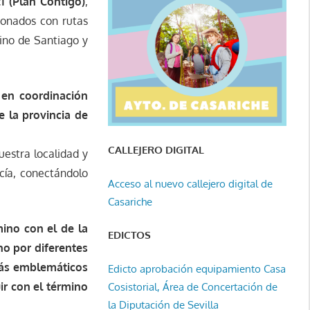
1 (Plan Contigo)
,
ionados con rutas
ino de Santiago y
 en coordinación
e la provincia de
CALLEJERO DIGITAL
estra localidad y
cía, conectándolo
Acceso al nuevo callejero digital de
Casariche
mino con el de la
EDICTOS
no por diferentes
 más emblemáticos
Edicto aprobación equipamiento Casa
ir con el término
Cosistorial, Área de Concertación de
la Diputación de Sevilla