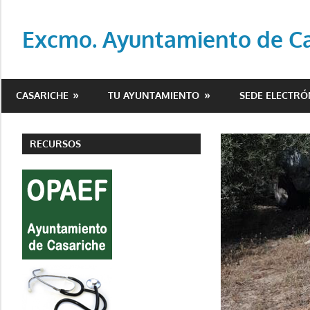
Saltar
al
Excmo. Ayuntamiento de Cas
contenido
Web
oficial
CASARICHE
TU AYUNTAMIENTO
SEDE ELECTRÓ
del
Ayuntamiento
de
RECURSOS
Casariche
(Sevilla)