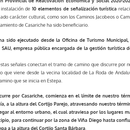
an Provincial de Reactivación Económica y Social 2020-202
 instalación de
10 elementos de señalización turística
relac
cado carácter cultural, como son los Caminos Jacobeos o Cam
tamiento de Casariche ha sido beneficiario.
ha sido ejecutado desde la Oficina de Turismo Municipal,
SAU, empresa pública encargada de la gestión turística d
stas señales
conectan el tramo de camino que discurre por nu
o que viene desde la vecina localidad de La Roda de Andalu
camino que se inicia en Estepa.
curre por Casariche, comienza en el límite de nuestro tér
, a la altura del Cortijo Parejo, atravesando nuestro térmi
egar al entorno urbano, el cual atraviesa por los lugares
ipio, para continuar por la zona de Viña Diego hasta conflu
pa a la altura del Cortijo Santa Bárbara
.