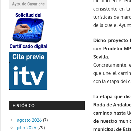
incluido en el
Pl
consistente en la
turísticas de mar
de la que el Ayun
Dicho proyecto 
con Prodetur MP 
Sevilla.
Concretamente, e
que une el camin
con la etapa del 
La etapa que dis
Roda de Andalucía
HISTÓRICO
caminos hasta ll
agosto 2026
(7)
de nuestro munic
julio 2026
(79)
municipal de Este