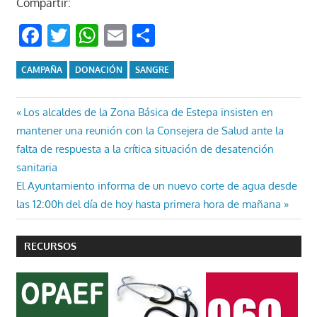
Compartir:
Facebook
Twitter
WhatsApp
Email
Compartir
CAMPAÑA
DONACIÓN
SANGRE
Navegación
Entrada
Los alcaldes de la Zona Básica de Estepa insisten en
anterior:
mantener una reunión con la Consejera de Salud ante la
de
falta de respuesta a la crítica situación de desatención
entradas
sanitaria
Entrada
El Ayuntamiento informa de un nuevo corte de agua desde
siguiente:
las 12:00h del día de hoy hasta primera hora de mañana
RECURSOS