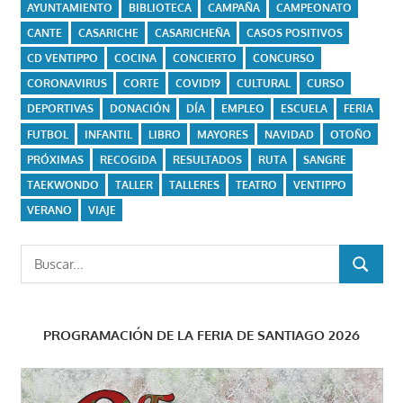
AYUNTAMIENTO
BIBLIOTECA
CAMPAÑA
CAMPEONATO
CANTE
CASARICHE
CASARICHEÑA
CASOS POSITIVOS
CD VENTIPPO
COCINA
CONCIERTO
CONCURSO
CORONAVIRUS
CORTE
COVID19
CULTURAL
CURSO
DEPORTIVAS
DONACIÓN
DÍA
EMPLEO
ESCUELA
FERIA
FUTBOL
INFANTIL
LIBRO
MAYORES
NAVIDAD
OTOÑO
PRÓXIMAS
RECOGIDA
RESULTADOS
RUTA
SANGRE
TAEKWONDO
TALLER
TALLERES
TEATRO
VENTIPPO
VERANO
VIAJE
Buscar:
BUSCAR
PROGRAMACIÓN DE LA FERIA DE SANTIAGO 2026