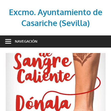
Saltar
al
Excmo. Ayuntamiento de
contenido
Casariche (Sevilla)
Web
oficial
NAVEGACIÓN
del
Ayuntamiento
de
Casariche
(Sevilla)