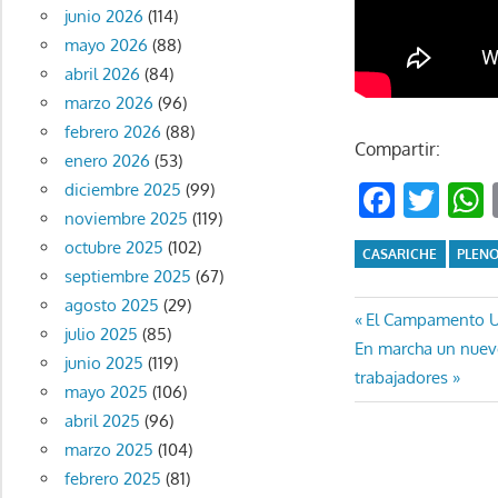
junio 2026
(114)
mayo 2026
(88)
abril 2026
(84)
marzo 2026
(96)
febrero 2026
(88)
Compartir:
enero 2026
(53)
Faceb
Twi
diciembre 2025
(99)
noviembre 2025
(119)
octubre 2025
(102)
CASARICHE
PLEN
septiembre 2025
(67)
agosto 2025
(29)
Navegaci
Entrada
El Campamento Ur
julio 2025
(85)
Entrada
anterior:
En marcha un nuevo
de
junio 2025
(119)
siguiente:
trabajadores
mayo 2025
(106)
entradas
abril 2025
(96)
marzo 2025
(104)
febrero 2025
(81)