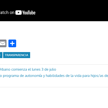
ook
tter
WhatsApp
Email
Compartir
O
TRANSPARENCIA
ón
bano comienza el lunes 3 de julio
 programa de autonomía y habilidades de la vida para hijos/as d