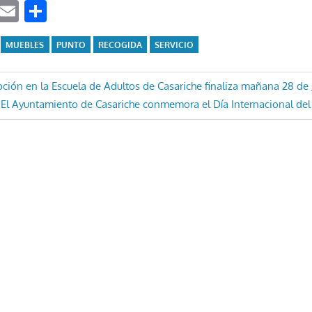
ook
tter
WhatsApp
Email
Compartir
MUEBLES
PUNTO
RECOGIDA
SERVICIO
ón
ipción en la Escuela de Adultos de Casariche finaliza mañana 28 de 
Entrada
El Ayuntamiento de Casariche conmemora el Día Internacional de
siguiente: