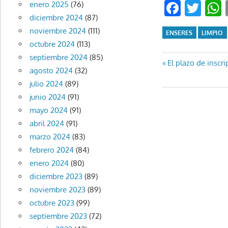
Faceb
Twi
enero 2025
(76)
diciembre 2024
(87)
noviembre 2024
(111)
ENSERES
LIMPIO
octubre 2024
(113)
septiembre 2024
(85)
Navegaci
Entrada
El plazo de inscr
agosto 2024
(32)
anterior:
de
julio 2024
(89)
junio 2024
(91)
entradas
mayo 2024
(91)
abril 2024
(91)
marzo 2024
(83)
febrero 2024
(84)
enero 2024
(80)
diciembre 2023
(89)
noviembre 2023
(89)
octubre 2023
(99)
septiembre 2023
(72)