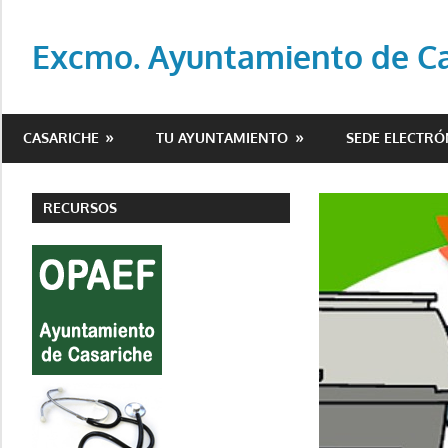
Saltar
al
Excmo. Ayuntamiento de Cas
contenido
Web
oficial
CASARICHE
TU AYUNTAMIENTO
SEDE ELECTRÓ
del
Ayuntamiento
de
RECURSOS
Casariche
(Sevilla)