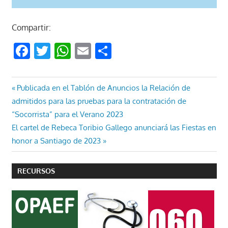
Compartir:
Facebook
Twitter
WhatsApp
Email
Compartir
Navegación
Entrada
Publicada en el Tablón de Anuncios la Relación de
anterior:
admitidos para las pruebas para la contratación de
de
“Socorrista” para el Verano 2023
entradas
Entrada
El cartel de Rebeca Toribio Gallego anunciará las Fiestas en
siguiente:
honor a Santiago de 2023
RECURSOS