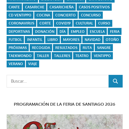
CANTE
CASARICHE
CASARICHEÑA
CASOS POSITIVOS
CD VENTIPPO
COCINA
CONCIERTO
CONCURSO
CORONAVIRUS
CORTE
COVID19
CULTURAL
CURSO
DEPORTIVAS
DONACIÓN
DÍA
EMPLEO
ESCUELA
FERIA
FUTBOL
INFANTIL
LIBRO
MAYORES
NAVIDAD
OTOÑO
PRÓXIMAS
RECOGIDA
RESULTADOS
RUTA
SANGRE
TAEKWONDO
TALLER
TALLERES
TEATRO
VENTIPPO
VERANO
VIAJE
Buscar:
BUSCAR
PROGRAMACIÓN DE LA FERIA DE SANTIAGO 2026