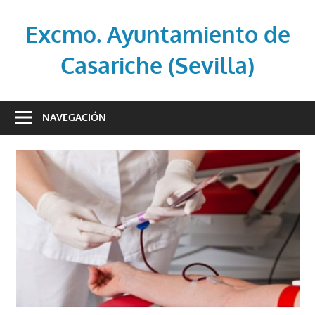
Saltar
al
Excmo. Ayuntamiento de
contenido
Casariche (Sevilla)
Web
oficial
NAVEGACIÓN
del
Ayuntamiento
de
Casariche
(Sevilla)