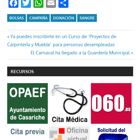
Facebook
Twitter
WhatsApp
Email
Compartir
BOLSAS
CAMPAÑA
DONACIÓN
SANGRE
Navegación
Entrada
Ya puedes inscribirte en un Curso de ‘Proyectos de
anterior:
Carpintería y Mueble’ para personas desempleadas
de
Entrada
El Carnaval ha llegado a la Guardería Municipal
entradas
siguiente:
RECURSOS