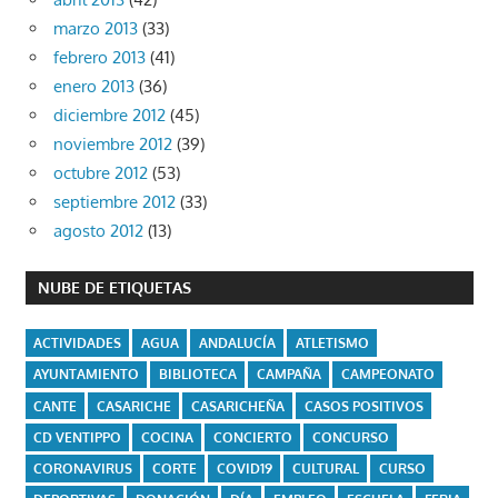
marzo 2013
(33)
febrero 2013
(41)
enero 2013
(36)
diciembre 2012
(45)
noviembre 2012
(39)
octubre 2012
(53)
septiembre 2012
(33)
agosto 2012
(13)
NUBE DE ETIQUETAS
ACTIVIDADES
AGUA
ANDALUCÍA
ATLETISMO
AYUNTAMIENTO
BIBLIOTECA
CAMPAÑA
CAMPEONATO
CANTE
CASARICHE
CASARICHEÑA
CASOS POSITIVOS
CD VENTIPPO
COCINA
CONCIERTO
CONCURSO
CORONAVIRUS
CORTE
COVID19
CULTURAL
CURSO