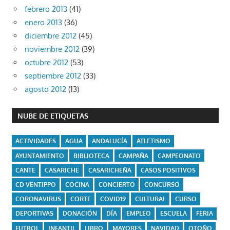
febrero 2013
(41)
enero 2013
(36)
diciembre 2012
(45)
noviembre 2012
(39)
octubre 2012
(53)
septiembre 2012
(33)
agosto 2012
(13)
NUBE DE ETIQUETAS
ACTIVIDADES
AGUA
ANDALUCÍA
ATLETISMO
AYUNTAMIENTO
BIBLIOTECA
CAMPAÑA
CAMPEONATO
CANTE
CASARICHE
CASARICHEÑA
CASOS POSITIVOS
CD VENTIPPO
COCINA
CONCIERTO
CONCURSO
CORONAVIRUS
CORTE
COVID19
CULTURAL
CURSO
DEPORTIVAS
DONACIÓN
DÍA
EMPLEO
ESCUELA
FERIA
FUTBOL
INFANTIL
LIBRO
MAYORES
NAVIDAD
OTOÑO