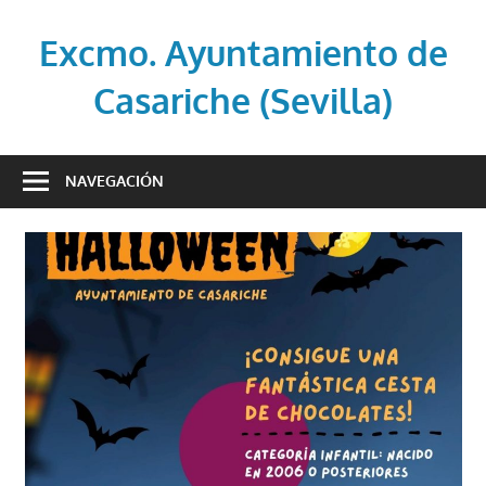
Saltar
al
Excmo. Ayuntamiento de
contenido
Casariche (Sevilla)
Web
oficial
NAVEGACIÓN
del
Ayuntamiento
de
Casariche
(Sevilla)