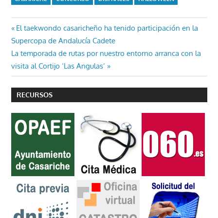
Navegación
Entrada
El taekwondo casaricheño ha tenido participación en la
anterior:
Supercopa de Andalucía Cadete
de
Entrada
La temporada de rutas por nuestro entorno arranca con la
entradas
siguiente:
visita al Cortijo ‘Las Angulas’
RECURSOS