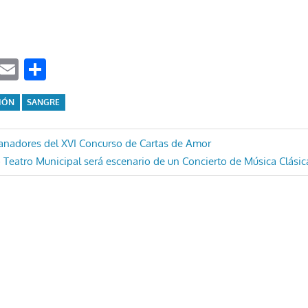
ook
tter
WhatsApp
Email
Compartir
IÓN
SANGRE
ón
anadores del XVI Concurso de Cartas de Amor
 Teatro Municipal será escenario de un Concierto de Música Clásica
e: