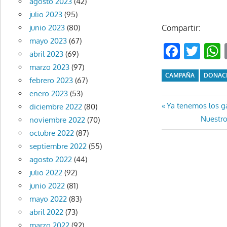
agosto 2023
(42)
julio 2023
(95)
Compartir:
junio 2023
(80)
mayo 2023
(67)
Faceb
Twi
abril 2023
(69)
marzo 2023
(97)
CAMPAÑA
DONAC
febrero 2023
(67)
enero 2023
(53)
Navegaci
Entrada
Ya tenemos los g
diciembre 2022
(80)
anterior:
Entrada
Nuestro
noviembre 2022
(70)
de
siguient
octubre 2022
(87)
entradas
septiembre 2022
(55)
agosto 2022
(44)
julio 2022
(92)
junio 2022
(81)
mayo 2022
(83)
abril 2022
(73)
marzo 2022
(92)