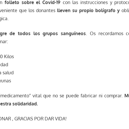
un
folleto sobre el Covid-19
con las instrucciones y protoc
veniente que los donantes
lleven su propio bolígrafo
y
obli
gica.
gre de todos los grupos sanguíneos
. Os recordamos c
nar:
0 Kilos
edad
a salud
yunas
“medicamento” vital que no se puede fabricar ni comprar.
Mu
stra solidaridad.
ONAR , GRACIAS POR DAR VIDA!