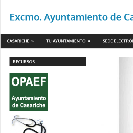
Saltar
al
Excmo. Ayuntamiento de Cas
contenido
Web
oficial
CASARICHE
TU AYUNTAMIENTO
SEDE ELECTRÓ
del
Ayuntamiento
de
RECURSOS
Casariche
(Sevilla)