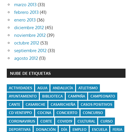
marzo 2013
(33)
febrero 2013
(41)
enero 2013
(36)
diciembre 2012
(45)
noviembre 2012
(39)
octubre 2012
(53)
septiembre 2012
(33)
agosto 2012
(13)
NUBE DE ETIQUETAS
ACTIVIDADES
AGUA
ANDALUCÍA
ATLETISMO
AYUNTAMIENTO
BIBLIOTECA
CAMPAÑA
CAMPEONATO
CANTE
CASARICHE
CASARICHEÑA
CASOS POSITIVOS
CD VENTIPPO
COCINA
CONCIERTO
CONCURSO
CORONAVIRUS
CORTE
COVID19
CULTURAL
CURSO
DEPORTIVAS
DONACIÓN
DÍA
EMPLEO
ESCUELA
FERIA