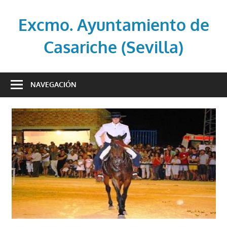
Saltar
al
Excmo. Ayuntamiento de
contenido
Casariche (Sevilla)
Web
oficial
NAVEGACIÓN
del
Ayuntamiento
de
Casariche
(Sevilla)