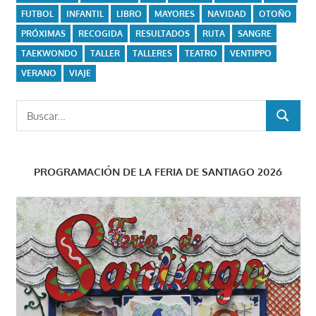
FUTBOL
INFANTIL
LIBRO
MAYORES
NAVIDAD
OTOÑO
PRÓXIMAS
RECOGIDA
RESULTADOS
RUTA
SANGRE
TAEKWONDO
TALLER
TALLERES
TEATRO
VENTIPPO
VERANO
VIAJE
Buscar:
BUSCAR
PROGRAMACIÓN DE LA FERIA DE SANTIAGO 2026