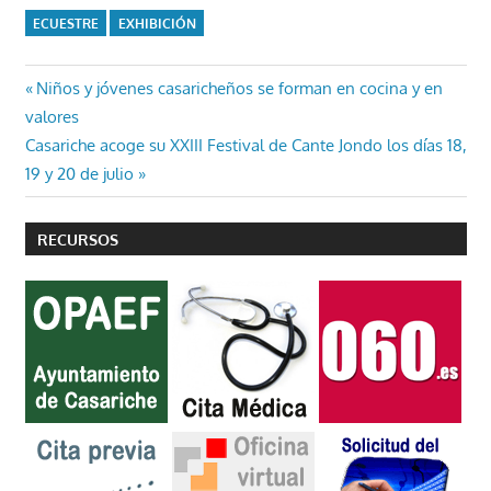
ECUESTRE
EXHIBICIÓN
Navegación
Entrada
Niños y jóvenes casaricheños se forman en cocina y en
anterior:
valores
de
Entrada
Casariche acoge su XXIII Festival de Cante Jondo los días 18,
entradas
siguiente:
19 y 20 de julio
RECURSOS