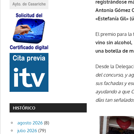
registrándose má
Antonia Gómez Ca
«Estefanía Gil» (
El premio para la
vino sin alcohol
,
una botella de m
Desde la Delegaci
del concurso, y a
sus fachadas y es
ayudando a que C
días tan señalado
HISTÓRICO
agosto 2026
(8)
julio 2026
(79)