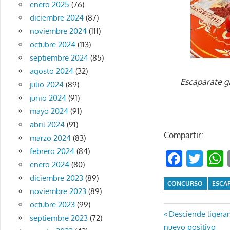
enero 2025
(76)
diciembre 2024
(87)
noviembre 2024
(111)
octubre 2024
(113)
septiembre 2024
(85)
agosto 2024
(32)
Escaparate g
julio 2024
(89)
junio 2024
(91)
mayo 2024
(91)
abril 2024
(91)
Compartir:
marzo 2024
(83)
febrero 2024
(84)
Faceb
Twi
enero 2024
(80)
diciembre 2023
(89)
CONCURSO
ESCA
noviembre 2023
(89)
octubre 2023
(99)
Navegaci
Entrada
Desciende ligeram
septiembre 2023
(72)
anterior:
nuevo positivo