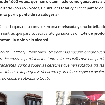
s de 1.600 votos, que han dictaminado como ganadores a l
lzado (con 692 votos, un 41% del total) y al escaparate de 
única participante de su categoría)
.
 fachada ganadora consiste en una
mariscada y una botella d
 mientras que para el escaparate ganador es un
lote de produ
anzanilla o vino sin alcohol
.
ón de Fiestas y Tradiciones «
trasladamos nuestra enhorabuena
gradecemos su participación tanto a los vecin@s que han part
caparates, como a todas las personas que han votado a través 
asariche se impregnase del aroma y ambiente especial de Fer
s en nuestro calendario local
«.