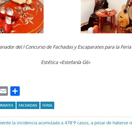
anador del I Concurso de Fachadas y Escaparates para la Feria
Estética «Estefanía Gil»
ook
tter
WhatsApp
Email
Compartir
PARATES
FACHADAS
FERIA
ón
ente la incidencia acumulada a 478’9 casos, a pesar de haberse r