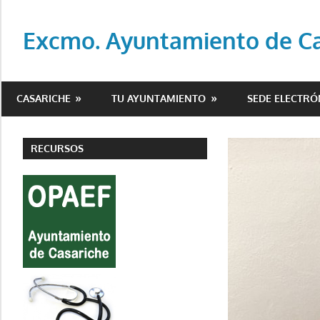
Saltar
al
Excmo. Ayuntamiento de Cas
contenido
Web
oficial
CASARICHE
TU AYUNTAMIENTO
SEDE ELECTRÓ
del
Ayuntamiento
de
RECURSOS
Casariche
(Sevilla)